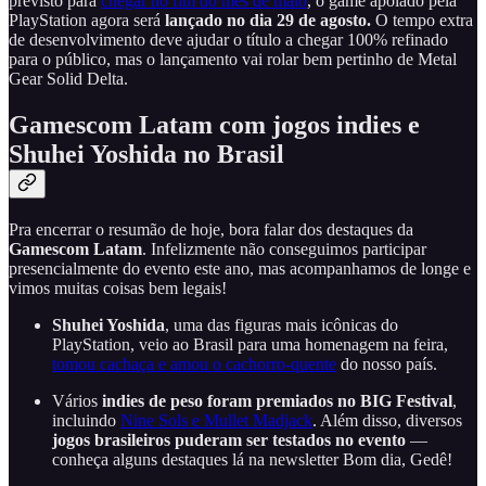
previsto para
chegar no fim do mês de maio
, o game apoiado pela
PlayStation agora será
lançado no dia 29 de agosto.
O tempo extra
de desenvolvimento deve ajudar o título a chegar 100% refinado
para o público, mas o lançamento vai rolar bem pertinho de Metal
Gear Solid Delta.
Gamescom Latam com jogos indies e
Shuhei Yoshida no Brasil
Pra encerrar o resumão de hoje, bora falar dos destaques da
Gamescom Latam
. Infelizmente não conseguimos participar
presencialmente do evento este ano, mas acompanhamos de longe e
vimos muitas coisas bem legais!
Shuhei Yoshida
, uma das figuras mais icônicas do
PlayStation, veio ao Brasil para uma homenagem na feira,
tomou cachaça e amou o cachorro-quente
do nosso país.
Vários
indies de peso foram premiados no BIG Festival
,
incluindo
Nine Sols e Mullet Madjack
. Além disso, diversos
jogos brasileiros puderam ser testados no evento
—
conheça alguns destaques lá na newsletter Bom dia, Gedê!