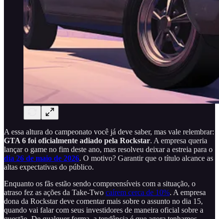
A essa altura do campeonato você já deve saber, mas vale relembrar:
GTA 6 foi oficialmente adiado pela Rockstar
. A empresa queria
lançar o game no fim deste ano, mas resolveu deixar a estreia para o
dia 26 de maio de 2026
. O motivo? Garantir que o título alcance as
altas expectativas do público.
Enquanto os fãs estão sendo compreensíveis com a situação, o
atraso fez as ações da Take-Two
caírem cerca de 10%
. A empresa
dona da Rockstar deve comentar mais sobre o assunto no dia 15,
quando vai falar com seus investidores de maneira oficial sobre a
questão. De qualquer forma, a tendência é que agora tenhamos