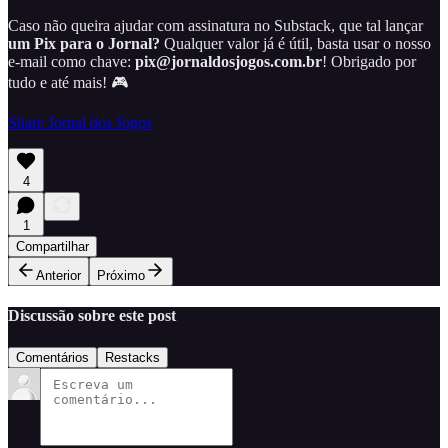
Caso não queira ajudar com assinatura no Substack, que tal lançar
um Pix para o Jornal?
Qualquer valor já é útil, basta usar o nosso
e-mail como chave:
pix@jornaldosjogos.com.br
! Obrigado por
tudo e até mais! 🎮
Share Jornal dos Jogos
4
1
Compartilhar
Anterior
Próximo
Discussão sobre este post
Comentários
Restacks