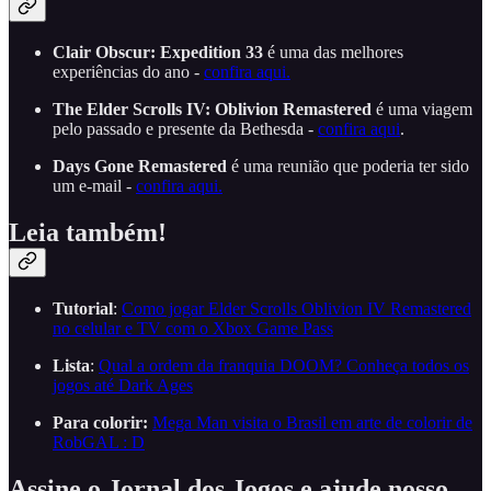
Clair Obscur: Expedition 33
é uma das melhores
experiências do ano -
confira aqui.
The Elder Scrolls IV: Oblivion Remastered
é uma viagem
pelo passado e presente da Bethesda -
confira aqui
.
Days Gone Remastered
é uma reunião que poderia ter sido
um e-mail -
confira aqui.
Leia também!
Tutorial
:
Como jogar Elder Scrolls Oblivion IV Remastered
no celular e TV com o Xbox Game Pass
Lista
:
Qual a ordem da franquia DOOM? Conheça todos os
jogos até Dark Ages
Para colorir:
Mega Man visita o Brasil em arte de colorir de
RobGAL : D
Assine o Jornal dos Jogos e ajude nosso