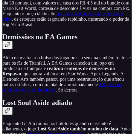
dia 30 por aqui, com valores na casa dos R$ 4,5 mil no bundle com
Mario Kart World, cortesia de descontos à vista na compra com Pix.
Enquanto o preço tá tão alto
que até a Kabum reconheceu o alto
valor
, os estoques estão esgotando rapidinho, mostrando o poder da
Big N no Brasil.
Demissões na EA Games
Além de maltratar o bolso dos jogadores, a semana também foi triste
para os fãs de Titanfall. A EA Games cancelou um jogo em
produção da franquia e
realizou centenas de demissões na
Respawn
, que agora vai focar em Star Wars e Apex Legends. A
Eletronic Arts também passou por uma reestruturação que afetou
outros estúdios, com um total de aproximadamente
400 pessoas
sendo movidas ou demitidas
. Só derrota.
Lost Soul Aside adiado
Enquanto GTA 6 roubou os holofotes quando o assunto é
adiamento, o jogo
Lost Soul Aside também mudou de data
. Antes