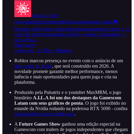
bom dia, gedê
jogos brasileiros independentes na gamescom latam 🎮
bom dia, gedê! essa semana ta rolando gamescom latam, e eu
estive lá ontem (quarta-feira 30/04), e estarei quinta-feira, e
sexta-feira…
Read more
a year ago · 12 likes · Baptixta
Roblox marcou presença no evento com o anúncio de um
data certer no Brasil
, que será construído em 2026. A
novidade promete garantir melhor performance, menos
latência e mais oportunidades para quem joga e cria na
plataforma.
Produzido pela Pulsatrix e o youtuber MaxMRM, o jogo
brasileiro
A.I.L.A foi um dos destaques da Gamescom
Latam com seus gráficos de ponta
. O jogo foi exibido no
estande da Nvidia rodando na poderosa RTX 5090 - confira
mais detalhes sobre o título aqui
.
A
Future Games Show
ganhou uma edição especial na
Gamescom com trailers de jogos independentes que chegam