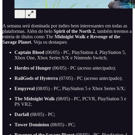
A semana será dominada por indies bem interessantes em todas as
plataformas. Além do belo
Spirit of the North 2
, também teremos a
estreia de títulos como The
Midnight Walk e Revenge of the
Savage Planet
. Veja os destaques
Captain Blood
(06/05) - PC, PlayStation 4, PlayStation 5,
Xbox One, Xbox Series S/X e Nintendo Switch;
Hordes of Hunger
(06/05) - PC (acesso antecipado);
RailGods of Hysterra
(07/05) - PC (acesso antecipado);
Empyreal
(08/05) - PC, PlayStation 5 e Xbox Series S/X;
The Midnight Walk
(08/05) - PC, PCVR, PlayStation 5 e
PS VR2;
Darfall
(08/05) - PC;
Tower Dominion
(08/05) - PC;
Revenge of the Savage Planet
(08/05) - PC, PlayStation 4,