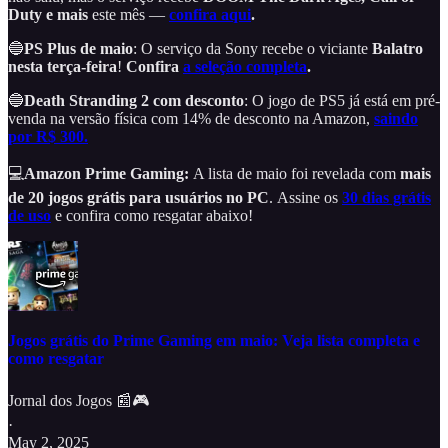
Duty e mais
este mês —
confira aqui
.
🔵
PS Plus de maio
: O serviço da Sony recebe o viciante
Balatro
nesta terça-feira
!
Confira
a seleção completa
.
🔵
Death Stranding 2 com desconto
: O jogo de PS5 já está em pré-
venda na versão física com 14% de desconto na Amazon,
saindo
por R$ 300.
💻
Amazon Prime Gaming:
A lista de maio foi revelada com
mais
de 20 jogos grátis para usuários no PC
.
Assine os
30 dias grátis
de uso
e confira como resgatar abaixo!
Jogos grátis do Prime Gaming em maio: Veja lista completa e
como resgatar
Jornal dos Jogos 📰🎮
·
May 2, 2025