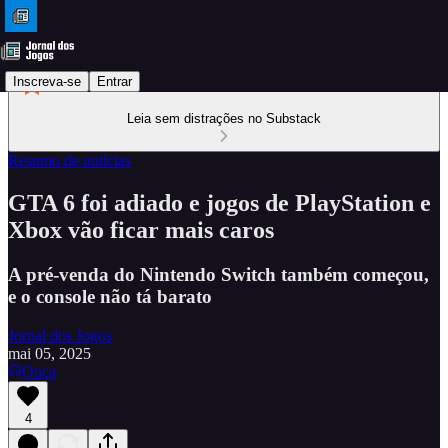
Inscreva-se
Entrar
Leia sem distrações no Substack
Resumo de notícias
GTA 6 foi adiado e jogos de PlayStation e
Xbox vão ficar mais caros
A pré-venda do Nintendo Switch também começou,
e o console não tá barato
Jornal dos Jogos
mai 05, 2025
Ouça
4