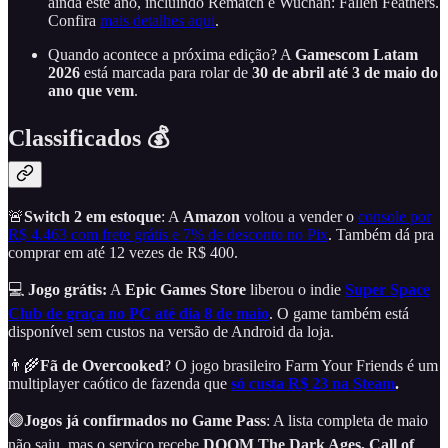
ainda este ano, incluindo Rematch e Wuchan: Fallen Feathers.
Confira
mais detalhes aqui
.
Quando acontece a próxima edição? A
Gamescom Latam
2026
está marcada para rolar de
30 de abril até 3 de maio do
ano que vem
.
Classificados 💰
🚨
Switch 2 em estoque
: A
Amazon
voltou a vender o
console por
R$ 4.463 com frete grátis e 7% de desconto no Pix
. Também dá pra
comprar em até 12 vezes de R$ 400.
💻
Jogo grátis:
A
Epic Games Store
liberou o indie
Super Space
Club de graça no PC até dia 8 de maio
. O game também está
disponível sem custos na versão de Android da loja.
👨‍🌾
Fã de Overcooked
? O jogo brasileiro Farm Your Friends é um
multiplayer caótico de fazenda que
só custa R$ 23 na Steam
.
🟢
Jogos já confirmados no Game Pass
: A lista completa de maio
não saiu, mas o serviço recebe
DOOM The Dark Ages, Call of