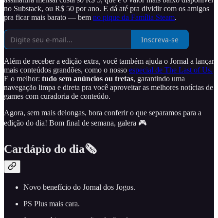
no Substack, ou R$ 50 por ano. E dá até pra dividir com os amigos
pra ficar mais barato — bem
no pique da Família Steam
.
Inscreva-se
Além de receber a edição extra, você também ajuda o Jornal a lançar
mais conteúdos grandões, como o nosso
especial de The Last of Us.
E o melhor:
tudo sem anúncios ou tretas
, garantindo uma
navegação limpa e direta pra você aproveitar as melhores notícias de
games com curadoria de conteúdo.
Agora, sem mais delongas, bora conferir o que separamos para a
edição do dia! Bom final de semana, galera 🎮
Cardápio do dia🗞️
Novo benefício do Jornal dos Jogos.
PS Plus mais cara.