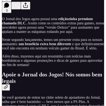
3
O Jornal dos Jogos agora possui uma
ediçãozinha premium
chamada DLC
. Assim como os conteúdos extras para games, nossa
newsletter agora possui uma “versão Deluxe” para assinantes que
ajudam a manter as máquinas rodando por aqui.
Neste segundo lançamento, temos um presente extra para os nossos
assinantes:
um benefício extra bem diferente
e que definitivamente
você não encontra em nenhum veículo gamer do Brasil. É sério.
Além disso, trazemos aqui um resuminho com notícias mais
bombásticas e algumas promoções e dicas de games para aproveitar
no fim de semana!
Apoie o Jornal dos Jogos! Nós somos bem
legais
Se você gostaria de entrar no clube seleto de apoiadores do Jornal,
saiba que é bem baratinho — bem menos que a PS Plus. A
assinatura mensal custa só R$ 5, que é o valor mais baixo disponível