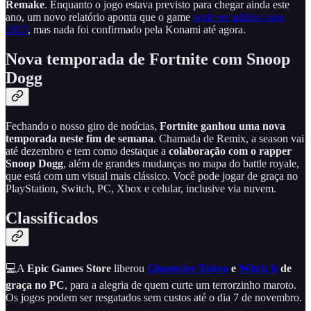
Remake
. Enquanto o jogo estava previsto para chegar ainda este
ano, um novo relatório aponta que o game
pode ser adiado para
2025
, mas nada foi confirmado pela Konami até agora.
Nova temporada de Fortnite com Snoop
Dogg
Fechando o nosso giro de notícias,
Fortnite ganhou uma nova
temporada neste fim de semana
. Chamada de Remix, a season vai
até dezembro e tem como destaque a
colaboração com o rapper
Snoop Dogg
, além de grandes mudanças no mapa do battle royale,
que está com um visual mais clássico. Você pode jogar de graça no
PlayStation, Switch, PC, Xbox e celular, inclusive via nuvem.
Classificados
💻A
Epic Games
Store
liberou
Ghostwire Tokyo
e
Witch It
de
graça no PC
, para a alegria de quem curte um terrorzinho maroto.
Os jogos podem ser resgatados sem custos até o dia 7 de novembro.