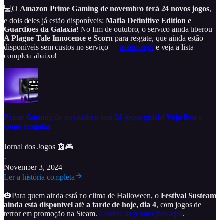
💻O
Amazon Prime Gaming de novembro terá 24 novos jogos
,
e dois deles já estão disponíveis:
Mafia Definitive Edition e
Guardiões da Galáxia
! No fim de outubro, o serviço ainda liberou
A Plague Tale Innocence e Scorn
para resgate, que ainda estão
disponíveis sem custos no serviço —
assine aqui
e veja a lista
completa abaixo!
Prime Gaming de novembro tem 24 jogos grátis! Veja lista e
como resgatar
Jornal dos Jogos 📰🎮
·
November 3, 2024
Ler a história completa
🎃Para quem ainda está no clima de Halloween, o
Festival Susteam
ainda está disponível até a tarde de hoje, dia 4
, com jogos de
terror em promoção na Steam.
Confira as promoções aqui
.