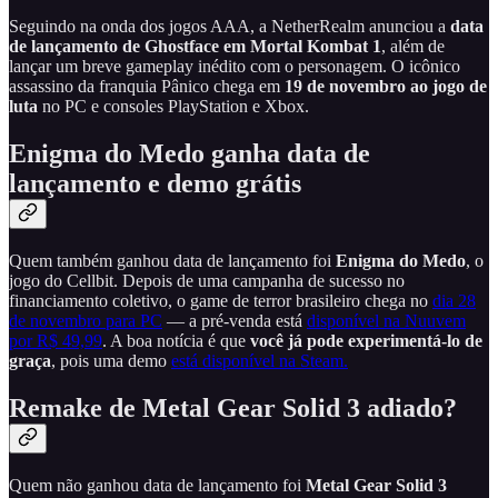
Seguindo na onda dos jogos AAA, a NetherRealm anunciou a
data
de lançamento de Ghostface em Mortal Kombat 1
, além de
lançar um breve gameplay inédito com o personagem. O icônico
assassino da franquia Pânico chega em
19 de novembro ao jogo de
luta
no PC e consoles PlayStation e Xbox.
Enigma do Medo ganha data de
lançamento e demo grátis
Quem também ganhou data de lançamento foi
Enigma do Medo
, o
jogo do Cellbit. Depois de uma campanha de sucesso no
financiamento coletivo, o game de terror brasileiro chega no
dia 28
de novembro para PC
— a pré-venda está
disponível na Nuuvem
por R$ 49,99
. A boa notícia é que
você já
pode experimentá-lo de
graça
, pois uma demo
está disponível na Steam.
Remake de Metal Gear Solid 3 adiado?
Quem não ganhou data de lançamento foi
Metal Gear Solid 3