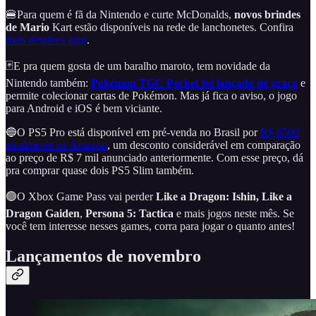
🍔Para quem é fã da Nintendo e curte McDonalds,
novos brindes
de Mario
Kart estão disponíveis na rede de lanchonetes. Confira
mais detalhes aqui
.
🃏E pra quem gosta de um baralho maroto, tem novidade da
Nintendo também:
Pokémon TGC Pocket foi lançado de graça
e
permite colecionar cartas de Pokémon. Mas já fica o aviso, o jogo
para Android e iOS é bem viciante.
🔵O PS5 Pro está disponível em pré-venda no Brasil por
R$ 6500
atualmente na Amazon
, um desconto considerável em comparação
ao preço de R$ 7 mil anunciado anteriormente. Com esse preço, dá
pra comprar quase dois PS5 Slim também.
🟢O Xbox Game Pass vai perder
Like a Dragon: Ishin, Like a
Dragon Gaiden
,
Persona 5: Tactica
e mais jogos neste mês. Se
você tem interesse nesses games, corra para jogar o quanto antes!
Lançamentos de novembro