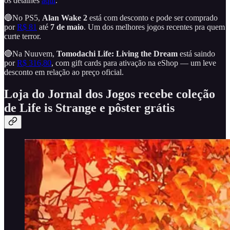
os detalhes
aqui
.
🔵No PS5,
Alan Wake 2
está com desconto e pode ser comprado
por
R$ 81
até
7 de maio
. Um dos melhores jogos recentes pra quem
curte terror.
🔴Na Nuuvem,
Tomodachi Life: Living the Dream
está saindo
por
R$ 316,80
, com gift cards para ativação na eShop — um leve
desconto em relação ao preço oficial.
Loja do Jornal dos Jogos recebe coleção
de Life is Strange e pôster grátis