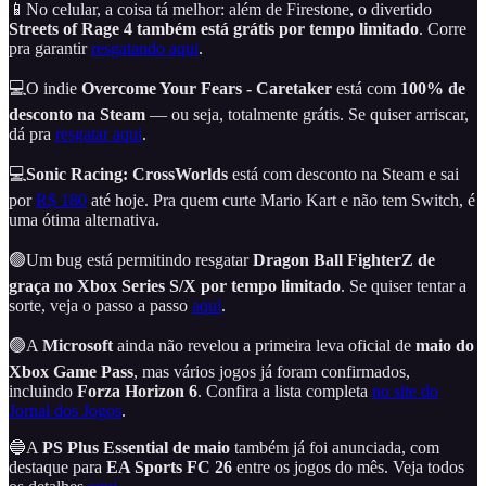
📱No celular, a coisa tá melhor: além de Firestone, o divertido
Streets of Rage 4 também está grátis por tempo limitado
. Corre
pra garantir
resgatando aqui
.
💻O indie
Overcome Your Fears - Caretaker
está com
100% de
desconto na Steam
— ou seja, totalmente grátis. Se quiser arriscar,
dá pra
resgatar aqui
.
💻
Sonic Racing: CrossWorlds
está com desconto na Steam e sai
por
R$ 180
até hoje. Pra quem curte Mario Kart e não tem Switch, é
uma ótima alternativa.
🟢Um bug está permitindo resgatar
Dragon Ball FighterZ
de
graça no Xbox Series S/X por tempo limitado
. Se quiser tentar a
sorte, veja o passo a passo
aqui
.
🟢A
Microsoft
ainda não revelou a primeira leva oficial de
maio do
Xbox Game Pass
, mas vários jogos já foram confirmados,
incluindo
Forza Horizon 6
. Confira a lista completa
no site do
Jornal dos Jogos
.
🔵A
PS Plus Essential de maio
também já foi anunciada, com
destaque para
EA Sports FC 26
entre os jogos do mês. Veja todos