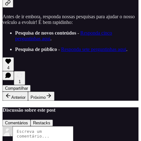
Antes de ir embora, responda nossas pesquisas para ajudar o nosso
veículo a evoluir! É bem rapidinho:
Pesquisa de novos conteúdos
-
Responda cinco
perguntinhas aqui
.
Pesquisa de público
-
Responda sete perguntinhas aqui
.
4
1
Compartilhar
Anterior
Próximo
Discussão sobre este post
Comentários
Restacks