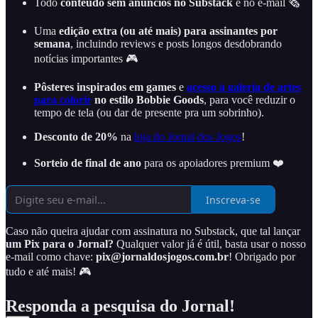
Todo
conteúdo sem anúncios no Substack
e no e-mail 🗞️
Uma
edição extra (ou até mais) para assinantes por
semana
, incluindo reviews e posts longos desdobrando
notícias importantes 🎮
Pôsteres inspirados em games
e
acesso à galeria de artes
para colorir
no estilo Bobbie Goods
, para você reduzir o
tempo de tela (ou dar de presente pra um sobrinho).
Desconto de 20%
na
loja do Jornal dos Jogos
!
Sorteio de final de ano
para os apoiadores premium ❤️
Inscreva-se
Caso não queira ajudar com assinatura no Substack, que tal lançar
um Pix para o Jornal?
Qualquer valor já é útil, basta usar o nosso
e-mail como chave:
pix@jornaldosjogos.com.br
! Obrigado por
tudo e até mais! 🎮
Responda a pesquisa do Jornal!