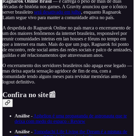
Ragnarok Online Brasil
— e carrega o peso de mais de duas
décadas de história nos games. A Gravity anunciou que o icônico
server brasileiro
será desativado em julho
, enquanto Ragnarok
Latam segue vivo para manter a comunidade ativa no país.
A despedida do Ragnarok Online no país marca o encerramento de
um dos maiores fenômenos da internet brasileira, responsável por
reunir comunidades inteiras em lan houses e fóruns no tempo em
que a internet era mato. Mais do que um jogo, Ragnarok foi ponto
de encontro, rede social antes das redes sociais e palco de amizades,
guildas e até relacionamentos que atravessaram anos.
O encerramento dos servidores brasileiros não apaga esse legado —
mas deixa aquela sensação agridoce de fim de era, com a
comunidade tendo alguns meses para revisitar memórias antes do
logout definitivo.
Confira no site📰
Análise
-
Aphelion é uma propaganda de astronauta que te
deixa com medo do espaço - Review
Análise -
Tomodachi Life Living the Dream é a mistura de