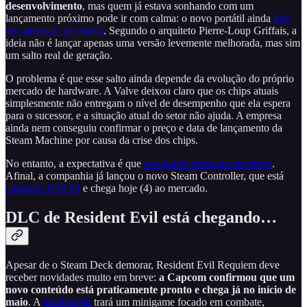
desenvolvimento
, mas quem já estava sonhando com um
lançamento próximo pode ir com calma: o novo portátil ainda
não
tem previsão de estreia
. Segundo o arquiteto Pierre-Loup Griffais, a
ideia não é lançar apenas uma versão levemente melhorada, mas sim
um salto real de geração.
O problema é que esse salto ainda depende da evolução do próprio
mercado de hardware. A Valve deixou claro que os chips atuais
simplesmente não entregam o nível de desempenho que ela espera
para o sucessor, e a situação atual do setor não ajuda. A empresa
ainda nem conseguiu confirmar o preço e data de lançamento da
Steam Machine por causa da crise dos chips.
No entanto, a expectativa é que
novidades cheguem em breve
.
Afinal, a companhia já lançou o novo Steam Controller, que está
custando US$ 99
e chega hoje (4) ao mercado.
DLC de Resident Evil está chegando…
Apesar de o Steam Deck demorar, Resident Evil Requiem deve
receber novidades muito em breve:
a Capcom confirmou que um
novo conteúdo está praticamente pronto e chega já no início de
maio
. A
atualização
trará um minigame focado em combate,