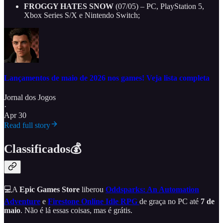
FROGGY HATES SNOW
(07/05) – PC, PlayStation 5,
Xbox Series S/X e Nintendo Switch;
Lançamentos de maio de 2026 nos games! Veja lista completa
Jornal dos Jogos
·
Apr 30
Read full story
Classificados💰
💻A
Epic Games Store
liberou
Oddsparks: An Automation
Adventure
e
Firestone Online Idle RPG
de graça no PC até
7 de
maio
. Não é lá essas coisas, mas é grátis.