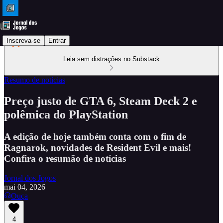
Inscreva-se
Entrar
Leia sem distrações no Substack
Resumo de notícias
Preço justo de GTA 6, Steam Deck 2 e
polêmica do PlayStation
A edição de hoje também conta com o fim de
Ragnarok, novidades de Resident Evil e mais!
Confira o resumão de notícias
Jornal dos Jogos
mai 04, 2026
Ouça
4