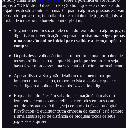
A Sony finalmente
se pronunciou
sobre a polêmica envolvendo o
suposto “DRM de 30 dias” no PlayStation, que estava assustando
jogadores desde a outra semana. Enquanto algumas pessoas estavam
pensando que a solução podia bloquear totalmente jogos digitais, a
novidade tem cara de barreira contra pirataria.
Segundo a empresa, aquele contador exibido em alguns jogos
digitais é uma verificação temporária:
o sistema exige apenas
uma conexão online inicial para validar a licença após a
compra.
Depois dessa validação inicial, o jogo funciona normalmente,
mesmo offline, sem qualquer bloqueio por tempo. Ou seja,
basta fazer o processo uma vez e tudo funciona normalmente.
Apesar disso, a Sony não detalhou exatamente por que
implementou o sistema, embora exista a teoria de que ele
esteja ligado à política de reembolsos da loja digital.
Enquanto tudo já está resolvido, a situação é só mais um
lembrete de como somos reféns de grandes empresas no
mundo dos games. Afinal, seja com mídia física ou digital, a
PlayStation (e qualquer outra empresa de games) está sempre
a uma atualização de distância de bloquear todos os seus
jogos se ela quiser.