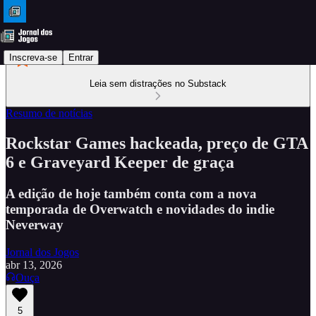
Inscreva-se
Entrar
Leia sem distrações no Substack
Resumo de notícias
Rockstar Games hackeada, preço de GTA
6 e Graveyard Keeper de graça
A edição de hoje também conta com a nova
temporada de Overwatch e novidades do indie
Neverway
Jornal dos Jogos
abr 13, 2026
Ouça
5