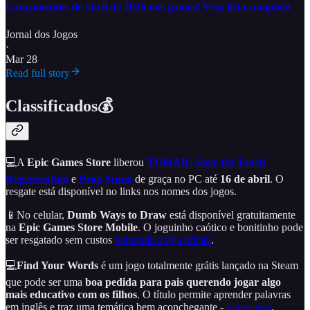
Lançamentos de abril de 2026 nos games! Veja lista completa
Jornal dos Jogos
·
Mar 28
Read full story
Classificados💰
💻A
Epic Games Store
liberou
TOMAK: Save the Earth
Regeneration
e
Prop Sumo
de graça no PC até
16 de abril
. O
resgate está disponível no links nos nomes dos jogos.
📱No celular,
Dumb Ways to Draw
está disponível gratuitamente
na
Epic Games Store Mobile
. O joguinho caótico e bonitinho pode
ser resgatado sem custos
baixando a loja oficial
.
💻
Find Your Words
é um jogo totalmente grátis lançado na Steam
que pode ser uma
boa pedida para pais querendo jogar algo
mais educativo com os filhos
. O título permite aprender palavras
em inglês e traz uma temática bem aconchegante -
baixe aqui
.