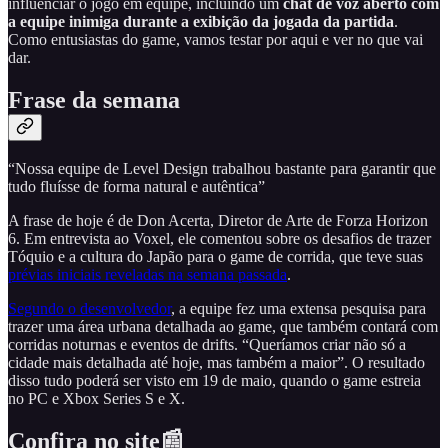
influenciar o jogo em equipe, incluindo um
chat de voz aberto com
a equipe inimiga durante a exibição da jogada da partida
.
Como entusiastas do game, vamos testar por aqui e ver no que vai
dar.
Frase da semana
“Nossa equipe de Level Design trabalhou bastante para garantir que
tudo fluísse de forma natural e autêntica”
A frase de hoje é de Don Acerta, Diretor de Arte de Forza Horizon
6. Em entrevista ao Voxel, ele comentou sobre os desafios de trazer
Tóquio e a cultura do Japão para o game de corrida, que teve suas
prévias iniciais reveladas na semana passada
.
Segundo o desenvolvedor
, a equipe fez uma extensa pesquisa para
trazer uma área urbana detalhada ao game, que também contará com
corridas noturnas e eventos de drifts. “Queríamos criar não só a
cidade mais detalhada até hoje, mas também a maior”. O resultado
disso tudo poderá ser visto em 19 de maio, quando o game estreia
no PC e Xbox Series S e X.
Confira no site📰