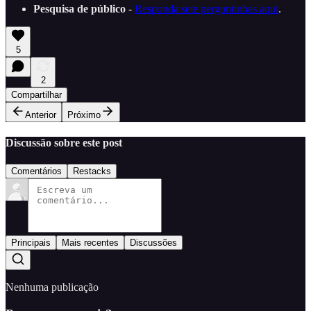
Pesquisa de público
-
Responda sete perguntinhas aqui
.
5
2
Compartilhar
Anterior
Próximo
Discussão sobre este post
Comentários
Restacks
Principais
Mais recentes
Discussões
Nenhuma publicação