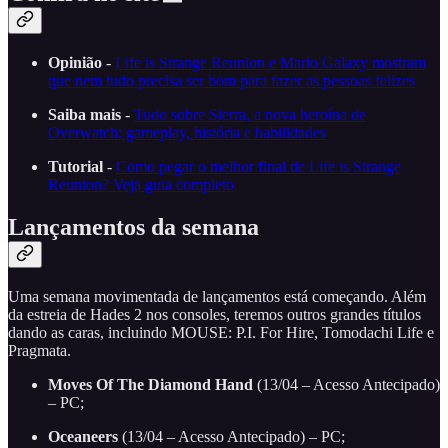
Opinião
-
Life is Strange Reunion e Mario Galaxy mostram
que nem tudo precisa ser bom para fazer as pessoas felizes
Saiba mais
-
Tudo sobre Sierra, a nova heroína de
Overwatch: gameplay, história e habilidades
Tutorial
-
Como pegar o melhor final de Life is Strange
Reunion? Veja guia completo
Lançamentos da semana
Uma semana movimentada de lançamentos está começando. Além
da estreia de Hades 2 nos consoles, teremos outros grandes títulos
dando as caras, incluindo MOUSE: P.I. For Hire, Tomodachi Life e
Pragmata.
Moves Of The Diamond Hand
(13/04 – Acesso Antecipado)
– PC;
Oceaneers
(13/04 – Acesso Antecipado) – PC;