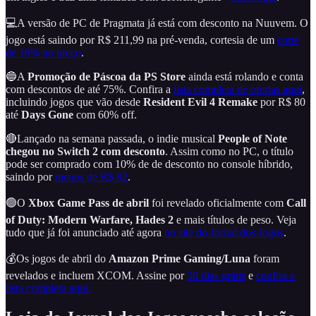
💻A versão de PC de Pragmata já está com desconto na Nuuvem. O
jogo está saindo por R$ 211,99 na pré-venda, cortesia de um
corte
de 18% no preço
.
🔵A
Promoção de Páscoa da PS Store
ainda está rolando e conta
com descontos de até 75%. Confira a
lista completa de ofertas aqui
,
incluindo jogos que vão desde
Resident Evil 4 Remake
por R$ 80
até
Days Gone
com 60% off.
🔴Lançado na semana passada, o indie musical
People of Note
chegou no Switch 2 com desconto
. Assim como no PC, o título
pode ser comprado com 10% de de desconto no console híbrido,
saindo por
menos de R$ 82
.
🟢O
Xbox Game Pass de abril
foi revelado oficialmente com
Call
of Duty: Modern Warfare, Hades 2
e mais títulos de peso. Veja
tudo que já foi anunciado até agora
no site do Jornal dos Jogos
.
💰Os jogos de abril do
Amazon Prime Gaming/Luna
foram
revelados e incluem XCOM. Assine por
30 dias grátis
e
confira a
lista completa aqui.