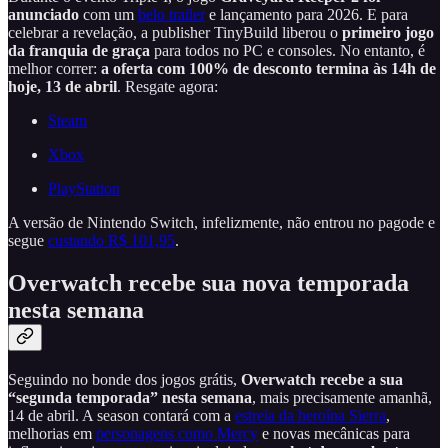
anunciado
com um
belo trailer
e lançamento para 2026. E para
celebrar a revelação, a publisher TinyBuild liberou o
primeiro jogo
da franquia de graça
para todos no PC e consoles. No entanto, é
melhor correr:
a oferta com 100% de desconto termina às 14h de
hoje, 13 de abril
. Resgate agora:
Steam
Xbox
PlayStation
A versão de Nintendo Switch, infelizmente, não entrou no pagode e
segue
custando R$ 101,95
.
Overwatch recebe sua nova temporada
nesta semana
Seguindo no bonde dos jogos grátis,
Overwatch recebe a sua
“segunda temporada” nesta semana
, mais precisamente amanhã,
14 de abril. A season contará com a
estreia da heroína Sierra
,
melhorias em
personagens como Mercy
e novas mecânicas para