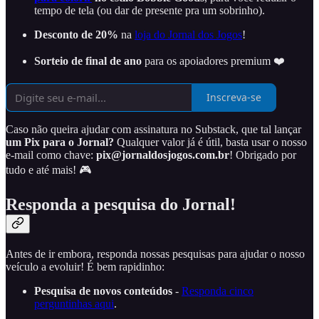
tempo de tela (ou dar de presente pra um sobrinho).
Desconto de 20%
na
loja do Jornal dos Jogos
!
Sorteio de final de ano
para os apoiadores premium ❤️
Inscreva-se
Caso não queira ajudar com assinatura no Substack, que tal lançar
um Pix para o Jornal?
Qualquer valor já é útil, basta usar o nosso
e-mail como chave:
pix@jornaldosjogos.com.br
! Obrigado por
tudo e até mais! 🎮
Responda a pesquisa do Jornal!
Antes de ir embora, responda nossas pesquisas para ajudar o nosso
veículo a evoluir! É bem rapidinho:
Pesquisa de novos conteúdos
-
Responda cinco
perguntinhas aqui
.