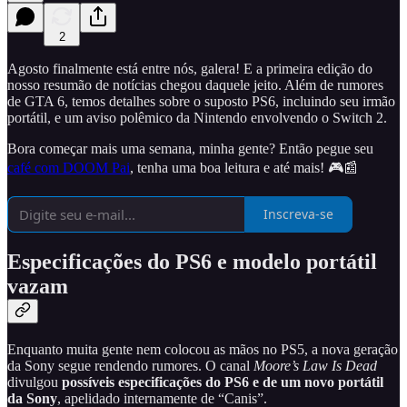
2
Agosto finalmente está entre nós, galera! E a primeira edição do
nosso resumão de notícias chegou daquele jeito. Além de rumores
de GTA 6, temos detalhes sobre o suposto PS6, incluindo seu irmão
portátil, e um aviso polêmico da Nintendo envolvendo o Switch 2.
Bora começar mais uma semana, minha gente? Então pegue seu
café com DOOM Pai
, tenha uma boa leitura e até mais! 🎮📰
Inscreva-se
Especificações do PS6 e modelo portátil
vazam
Enquanto muita gente nem colocou as mãos no PS5, a nova geração
da Sony segue rendendo rumores. O canal
Moore’s Law Is Dead
divulgou
possíveis especificações do PS6 e de um novo portátil
da Sony
, apelidado internamente de “Canis”.