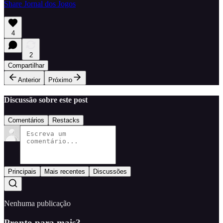
Share Jornal dos Jogos
4
2
Compartilhar
Anterior
Próximo
Discussão sobre este post
Comentários
Restacks
Principais
Mais recentes
Discussões
Nenhuma publicação
Pronto para mais?