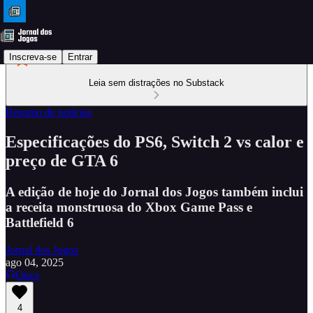
Inscreva-se
Entrar
Leia sem distrações no Substack
Resumo de notícias
Especificações do PS6, Switch 2 vs calor e
preço de GTA 6
A edição de hoje do Jornal dos Jogos também inclui
a receita monstruosa do Xbox Game Pass e
Battlefield 6
Jornal dos Jogos
ago 04, 2025
Ouça
4