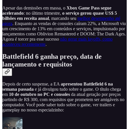
Apesar das demissões em massa, o
Xbox Game Pass segue
acelerando
: no último trimestre,
o serviço gerou quase US$ 5
bilhões em receita anual
, marcando seu
melhor desempenho até
agora
. Enquanto as vendas de consoles caíram 22%, a Microsoft viu
um crescimento de 13% em conteúdos e serviços, impulsionado por
lançamentos como Oblivion Remastered e DOOM: The Dark Ages.
Agora é torcer pra esse sucesso
não gerar mais layoffs, como
aconteceu recentemente
.
Battlefield 6 ganha preço, data de
lançamento e requisitos
Depois de certo suspense, a EA
apresentou Battlefield 6 na
semana passada
e já divulgou tudo sobre o game. O título chega
em
10 de outubro no PC e consoles
da atual geração por preços
partindo de R$ 300, com requisitos que prometem ser amigáveis no
computador. Você pode saber tudo sobre o game, ver trailers e
gameplay no nosso especialzinho: