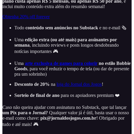
plano custa apenas R$ 5 mensais, ou apenas R$ 50 por ano
, e
inclui muito conteúdo extra além do resumão semanal!
Obtenha 20% off forever
Todo
conteúdo sem anúncios no Substack
e no e-mail 🗞️
Uma
edição extra (ou até mais) para assinantes por
semana
, incluindo reviews e posts longos desdobrando
notícias importantes 🎮
Uma
arte exclusiva de games para colorir
no estilo Bobbie
Goods
, para você reduzir o tempo de tela (ou dar de presente
pra um sobrinho)
Desconto de 20%
na
loja do Jornal dos Jogos
!
Sorteio de final de ano
para os apoiadores premium ❤️
Caso não queira ajudar com assinatura no Substack, que tal lançar
um Pix para o Jornal?
Qualquer valor já é útil, basta usar o nosso
e-mail como chave:
pix@jornaldosjogos.com.br
! Obrigado por
tudo e até mais! 🎮