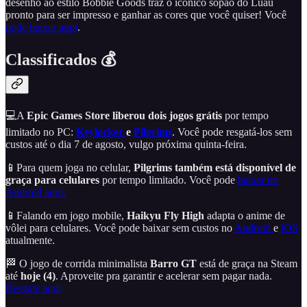
desenho ao estilo Bobbie Goods traz o icônico sopão do Luau
pronto para ser impresso e ganhar as cores que você quiser! Você
pode baixar aqui
.
Classificados 💰
💻A
Epic Games Store liberou dois jogos grátis
por tempo
limitado no PC:
Keylocker
e
Pilgrims
. Você pode resgatá-los sem
custos até o dia 7 de agosto, vulgo próxima quinta-feira.
📱Para quem joga no celular,
Pilgrims
também está disponível de
graça para celulares
por tempo limitado. Você pode
baixar no
Android aqui.
📱Falando em jogo mobile,
Haikyu Fly High
adapta o anime de
vôlei para celulares. Você pode baixar sem custos no
Android
e
iOS
atualmente.
🏁 O jogo de corrida minimalista
Barro GT
está de graça na Steam
até
hoje (4)
. Aproveite pra garantir e acelerar sem pagar nada.
Resgate aqui