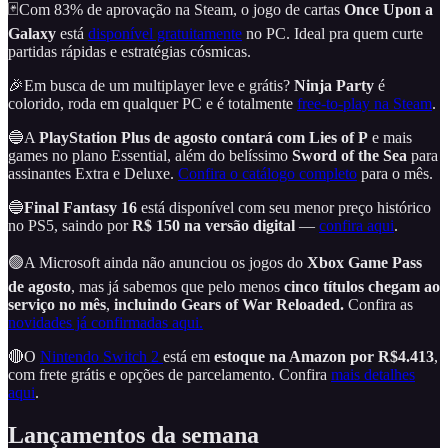
🃏Com 83% de aprovação na Steam, o jogo de cartas
Once Upon a
Galaxy
está
disponível gratuitamente
no PC. Ideal pra quem curte
partidas rápidas e estratégias cósmicas.
🎉Em busca de um multiplayer leve e grátis?
Ninja Party
é
colorido, roda em qualquer PC e é totalmente
free-to-play na Steam
.
🔵A
PlayStation Plus de agosto contará com Lies of P
e mais
games no plano Essential, além do belíssimo
Sword of the Sea
para
assinantes Extra e Deluxe.
Confira o catálogo completo
para o mês.
🔵
Final Fantasy 16
está disponível com seu menor preço histórico
no PS5, saindo por
R$ 150 na versão digital
—
confira aqui
.
🟢A Microsoft ainda não anunciou os jogos do
Xbox Game Pass
de agosto
, mas já sabemos que pelo menos
cinco títulos chegam ao
serviço no mês
,
incluindo Gears of War Reloaded.
Confira as
novidades já confirmadas aqui.
🔴O
Nintendo Switch 2
está em
estoque na Amazon por R$4.413
,
com frete grátis e opções de parcelamento. Confira
mais detalhes
aqui
.
Lançamentos da semana