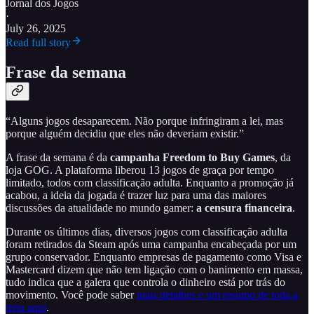
Jornal dos Jogos
·
July 26, 2025
Read full story
Frase da semana
“Alguns jogos desaparecem. Não porque infringiram a lei, mas
porque alguém decidiu que eles não deveriam existir.”
A frase da semana é da
campanha Freedom to Buy Games
, da
loja GOG. A plataforma liberou 13 jogos de graça por tempo
limitado, todos com classificação adulta. Enquanto a promoção já
acabou, a ideia da jogada é trazer luz para uma das maiores
discussões da atualidade no mundo gamer:
a censura financeira
.
Durante os últimos dias, diversos jogos com classificação adulta
foram retirados da Steam após uma campanha encabeçada por um
grupo conservador. Enquanto empresas de pagamento como Visa e
Mastercard dizem que não tem ligação com o banimento em massa,
tudo indica que a galera que controla o dinheiro está por trás do
movimento. Você pode saber
mais detalhes e um resumo de toda a
treta aqui
.