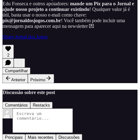
Edu Fonseca e outros apoiadores:
mande um Pix para o Jornal e
ajude nosso projeto a continuar existindo
! Qualquer valor já é
útil, basta usar o nosso e-mail como chave:
pix@jornaldosjogos.com.br
! Você também pode incluir uma
mensagem para aparecer aqui na newsletter 💌
Share Jornal dos Jogos
2
Compartilhar
Anterior
Próximo
Discussão sobre este post
Comentários
Restacks
Principais
Mais recentes
Discussões