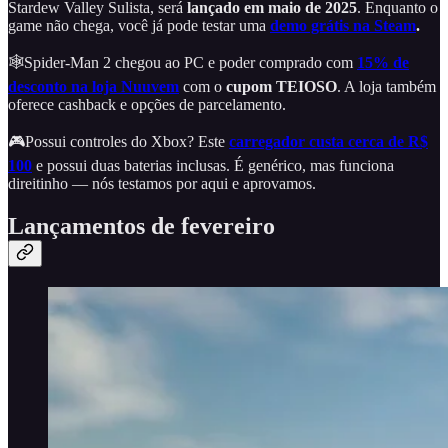
Stardew Valley Sulista, será
lançado em maio de 2025
. Enquanto o
game não chega, você já pode testar uma
demo grátis na Steam
.
🕸️Spider-Man 2 chegou ao PC e poder comprado com
15% de
desconto na loja Nuuvem
com o
cupom TEIOSO
. A loja também
oferece cashback e opções de parcelamento.
🎮Possui controles do Xbox? Este
carregador custa cerca de R$
100
e possui duas baterias inclusas. É genérico, mas funciona
direitinho — nós testamos por aqui e aprovamos.
Lançamentos de fevereiro