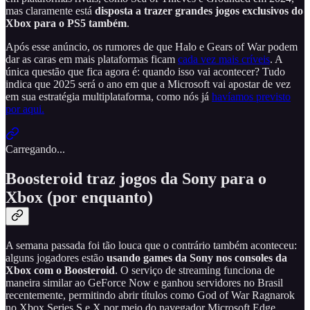
mas claramente está
disposta a trazer grandes jogos exclusivos do
Xbox para o PS5 também
.
Após esse anúncio, os rumores de que Halo e Gears of War podem
dar as caras em mais plataformas ficam
cada vez mais críveis
. A
única questão que fica agora é: quando isso vai acontecer? Tudo
indica que 2025 será o ano em que a Microsoft vai apostar de vez
em sua estratégia multiplataforma, como nós já
havíamos previsto
por aqui.
Carregando...
Boosteroid traz jogos da Sony para o
Xbox (por enquanto)
A semana passada foi tão louca que o contrário também aconteceu:
alguns jogadores estão
usando games da Sony nos consoles da
Xbox com o Boosteroid
. O serviço de streaming funciona de
maneira similar ao GeForce Now e ganhou servidores no Brasil
recentemente, permitindo abrir títulos como God of War Ragnarok
no Xbox Series S e X por meio do navegador Microsoft Edge.