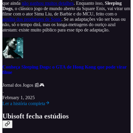
que ainda
não ganhou muitos detalhes
. Enquanto isso,
Sleeping
Dogs
, o clássico jogo de mundo aberto da Square Enix, vai virar um
filme com o ator Simu Liu, de Barbie e do MCU, feito com o
auxílio dos produtores de Sonic
. Se as adaptações vão ser boas ou
não, só o tempo dirá, mas os longa-metragens do ouriço azul
atestam: existe muito público para esse tipo de adaptação.
Conheça Sleeping Dogs: o GTA de Hong Kong que pode virar
filme
Jornal dos Jogos 📰🎮
·
February 1, 2025
Ler a história completa
Ubisoft fecha estúdios