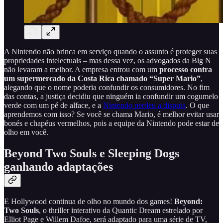
A Nintendo não brinca em serviço quando o assunto é proteger suas
propriedades intelectuais – mas dessa vez, os advogados da Big N
não levaram a melhor. A empresa entrou com um
processo contra
um supermercado da Costa Rica chamado “Super Mario”
,
alegando que o nome poderia confundir os consumidores. No fim
das contas, a justiça decidiu que ninguém ia confundir um cogumelo
verde com um pé de alface, e a
Nintendo perdeu a disputa
. O que
aprendemos com isso? Se você se chama Mario, é melhor evitar usar
bonés e chapéus vermelhos, pois a equipe da Nintendo pode estar de
olho em você.
Beyond Two Souls e Sleeping Dogs
ganhando adaptações
E Hollywood continua de olho no mundo dos games!
Beyond:
Two Souls
, o thriller interativo da Quantic Dream estrelado por
Elliot Page e Willem Dafoe, será adaptado para uma série de TV,