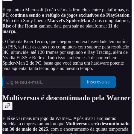
Enquanto a Microsoft já não vê mais fronteiras entre plataformas,
o
PC continua sendo o refúgio de jogos exclusivos do PlayStation
.
Além de a Sony liberar
Marvel’s Spider-Man 2
nos computadores,
Rise of the Ronin
ganhou data para sair na plataforma:
11 de
março.
O título da Koei Tecmo, que chegou com exclusividade temporária
ao PS5, vai dar as caras nos compiuters com suporte para resolução
8K, ultrawide, até 120 frames por segundo e Ray Tracing, além de
Nvidia FLSS e Reflex. Tudo isso também está disponível em
Spider-Man 2 de PC, basta que você tenha um hardware potente
para aguentar tanta tecnologia ao mesmo tempo.
Inscreva-se
Multiversus é descontinuado pela Warner
E lá se vai mais um jogo da Warner... Após matar Esquadrão
Suicida, a empresa anunciou que
Multiversus será descontinuado
em 30 de maio de 2025
, com o encerramento da quinta temporada,