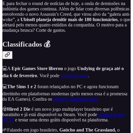
E para fechar o round de notícias de hoje, a onda de demissões na
indústria dos games continua. Além de lidar com diversas polêmicas
envolvendo o novo Assassin’s Creed, que virou alvo da “galera anti-
woke”, a
Ubisoft planeja demitir mais de 180 funcionários
, o que
afetará pelo menos quatro estúdios da companhia. O motivo para a
mudança brusca? Corte de gastos.
Classificados 💰
💻A
Epic Games Store liberou
o jogo
Undying de graça
até o
dia 6 de fevereiro
. Você pode
resgatá-lo aqui
.
💻
The Sims 1 e 2
foram relançados no PC e agora funcionam
direitinho em plataformas modernas (pelo menos essa é a promessa
da EA Games). Confira os
preços e requisitos aqui.
🧟
Hired 2 Die
é um novo jogo multiplayer brasileiro que é
baratinho e já está disponível na Steam. Você pode
comprá-lo por
R$ 27
e testar uma demo grátis disponível na plataforma.
🌱Falando em jogo brasileiro,
Gaúcho and The Grassland,
o