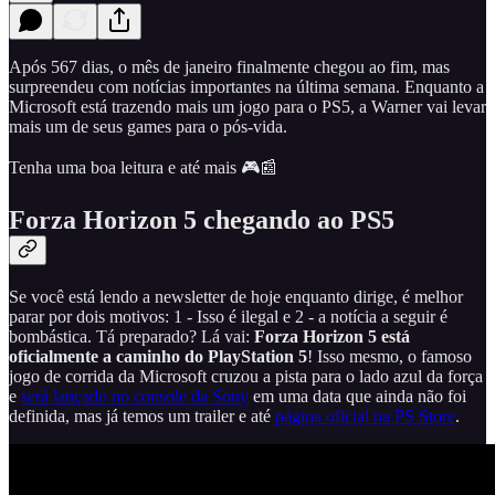
Após 567 dias, o mês de janeiro finalmente chegou ao fim, mas
surpreendeu com notícias importantes na última semana. Enquanto a
Microsoft está trazendo mais um jogo para o PS5, a Warner vai levar
mais um de seus games para o pós-vida.
Tenha uma boa leitura e até mais 🎮📰
Forza Horizon 5 chegando ao PS5
Se você está lendo a newsletter de hoje enquanto dirige, é melhor
parar por dois motivos: 1 - Isso é ilegal e 2 - a notícia a seguir é
bombástica. Tá preparado? Lá vai:
Forza Horizon 5 está
oficialmente a caminho do PlayStation 5
! Isso mesmo, o famoso
jogo de corrida da Microsoft cruzou a pista para o lado azul da força
e
será lançado no console da Sony
em uma data que ainda não foi
definida, mas já temos um trailer e até
página oficial na PS Store
.