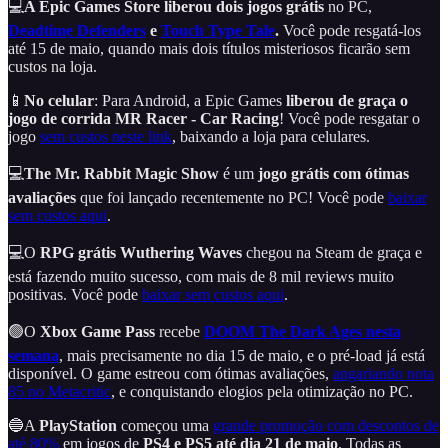
💻
A Epic Games Store liberou
dois jogos grátis
no PC,
Deadtime Defenders
e
Touch Type Tale
.
Você pode resgatá-los
até 15 de maio, quando mais dois títulos misteriosos ficarão sem
custos na loja.
📱
No celular
: Para Android, a Epic Games
liberou de graça o
jogo de corrida MR Racer - Car Racing
! Você pode resgatar o
jogo
sem custos neste link
, baixando a loja para celulares.
💻
The Mr. Rabbit Magic Show
é um
jogo grátis com ótimas
avaliações
que foi lançado recentemente no PC! Você pode
baixar
sem custos aqui
.
💻O
RPG grátis Wuthering Waves
chegou na Steam de graça e
está fazendo muito sucesso, com mais de 8 mil reviews muito
positivas. Você pode
baixar sem custos aqui
.
🟢O
Xbox Game Pass
recebe
DOOM The Dark Ages nesta
semana
, mais precisamente no dia 15 de maio, e o pré-load já está
disponível. O game estreou com ótimas avaliações,
angariando nota
85 no Metacritic
, e conquistando elogios pela otimização no PC.
🔵A
PlayStation
começou uma
grande promoção com descontos de
até 80%
em jogos de
PS4 e PS5 até dia 21 de maio
. Todas as