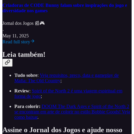
Criadoras de CODE Bunny falam sobre inspirações do jogo e
diversidade nos games
Jornal dos Jogos 📰🎮
·
May 11, 2025
Read full story
Leia também!
Tudo sobre
:
Veja requisitos, preço, data e gameplay de
Mafia: The Old Country
;
Review
:
Spirit of the North 2 é uma viagem espiritual em
forma de jogo
;
Para colorir:
DOOM The Dark Ages e Spirit of the North 2
se encontram em arte de colorir no estilo Bobbie Goods! Veja
como baixar
.
Assine o Jornal dos Jogos e ajude nosso