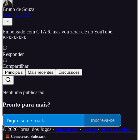
Bruno de Souza
May 12, 2025
Empolgado com GTA 6, mas vou zerar ele no YouTube.
Kkkkkkkkk
Responder
Compartilhar
Principais
Mais recentes
Discussões
Nenhuma publicação
Pronto para mais?
Inscreva-se
© 2026 Jornal dos Jogos
·
Privacidade
∙
Termos
∙
Aviso de coleta
Comece seu Substack