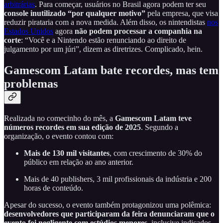
arbitrárias
. Para começar, usuários no Brasil agora podem ter seu
console inutilizado “por qualquer motivo”
pela empresa, que visa
reduzir pirataria com a nova medida. Além disso, os nintendistas
nos
Estados Unidos
agora
não podem processar a companhia na
corte
: “Você e a Nintendo estão renunciando ao direito de
julgamento por um júri”, dizem as diretrizes. Complicado, hein.
Gamescom Latam bate recordes, mas tem
problemas
Realizada no comecinho do mês, a
Gamescom Latam teve
números recordes em sua edição de 2025
. Segundo a
organização, o evento contou com:
Mais de 130 mil visitantes
, com crescimento de 30% do
público em relação ao ano anterior.
Mais de 40 publishers, 3 mil profissionais da indústria e 200
horas de conteúdo.
Apesar do sucesso, o evento também protagonizou uma polêmica:
desenvolvedores que participaram da feira denunciaram que o
evento foi negligente com estúdios menores
, inclusive indicados