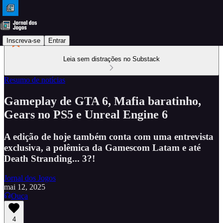
Inscreva-se
Entrar
Leia sem distrações no Substack
Resumo de notícias
Gameplay de GTA 6, Mafia baratinho,
Gears no PS5 e Unreal Engine 6
A edição de hoje também conta com uma entrevista
exclusiva, a polêmica da Gamescom Latam e até
Death Stranding... 3?!
Jornal dos Jogos
mai 12, 2025
Ouça
4