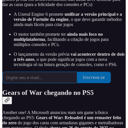
dar as caras (para a felicidade dos consoles e PCs)
A Unreal Engine 6 promete
unificar a versão principal e a
versão de Fortnite da engine
, o que deve garantir métodos
ainda mais fáceis para criar jogos
O motor também promete ter
ainda mais foco no
multiplataforma
, facilitando a criação de jogos para
múltiplos consoles e PCs.
O lançamento da versão prévia
vai acontecer dentro de dois
a três anos
, o que pode significar jogos com a nova
tecnologia só na futura geração de consoles, como o PS6.
Inscreva-se
Gears of War chegando no PS5
Another one! A Microsoft anunciou mais um game icônico
chegando ao PS5:
Gears of War: Reloaded
é um remaster feito
do zero
do jogo dos caras com armaduras gigantes e metralhadoras
com motosserras. O título
chega em 26 de agosto de 2025
no