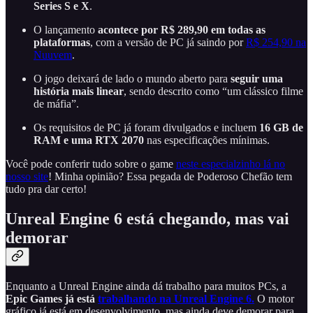
Series S e X
.
O lançamento
acontece por R$ 289,90 em todas as
plataformas
, com a versão de PC já saindo por
R$ 254,90 na
Nuuvem
.
O jogo deixará de lado o mundo aberto para
seguir uma
história mais linear
, sendo descrito como “um clássico filme
de máfia”.
Os requisitos de PC já foram divulgados e incluem
16 GB de
RAM e uma RTX 2070
nas especificações mínimas.
Você pode conferir tudo sobre o game
neste especialzinho lá no
nosso site
! Minha opinião? Essa pegada de Poderoso Chefão tem
tudo pra dar certo!
Unreal Engine 6 está chegando, mas vai
demorar
Enquanto a Unreal Engine ainda dá trabalho para muitos PCs, a
Epic Games já está
trabalhando na Unreal Engine 6.
O motor
gráfico já está em desenvolvimento, mas ainda deve demorar para