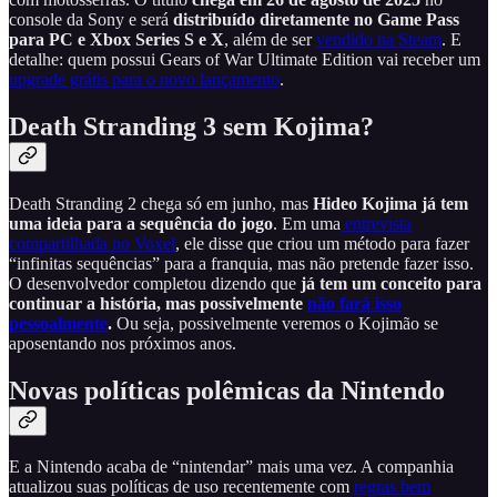
console da Sony e será
distribuído diretamente no Game Pass
para PC e Xbox Series S e X
, além de ser
vendido na Steam
. E
detalhe: quem possui Gears of War Ultimate Edition vai receber um
upgrade grátis para o novo lançamento
.
Death Stranding 3 sem Kojima?
Death Stranding 2 chega só em junho, mas
Hideo Kojima já tem
uma ideia para a sequência do jogo
. Em uma
entrevista
compartilhada no Voxel
, ele disse que criou um método para fazer
“infinitas sequências” para a franquia, mas não pretende fazer isso.
O desenvolvedor completou dizendo que
já tem um conceito para
continuar a história, mas possivelmente
não fará isso
pessoalmente
.
Ou seja, possivelmente veremos o Kojimão se
aposentando nos próximos anos.
Novas políticas polêmicas da Nintendo
E a Nintendo acaba de “nintendar” mais uma vez. A companhia
atualizou suas políticas de uso recentemente com
regras bem