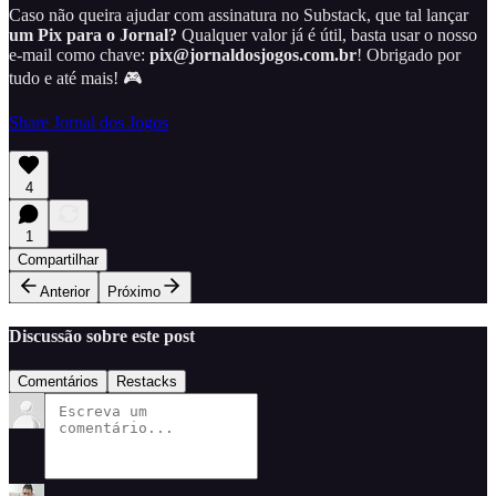
Caso não queira ajudar com assinatura no Substack, que tal lançar
um Pix para o Jornal?
Qualquer valor já é útil, basta usar o nosso
e-mail como chave:
pix@jornaldosjogos.com.br
! Obrigado por
tudo e até mais! 🎮
Share Jornal dos Jogos
4
1
Compartilhar
Anterior
Próximo
Discussão sobre este post
Comentários
Restacks