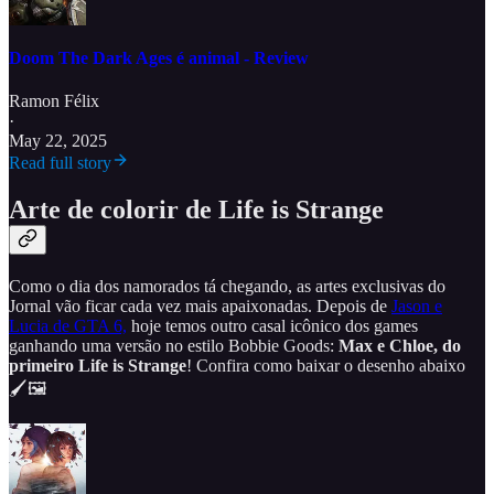
Doom The Dark Ages é animal - Review
Ramon Félix
·
May 22, 2025
Read full story
Arte de colorir de Life is Strange
Como o dia dos namorados tá chegando, as artes exclusivas do
Jornal vão ficar cada vez mais apaixonadas. Depois de
Jason e
Lucia de GTA 6,
hoje temos outro casal icônico dos games
ganhando uma versão no estilo Bobbie Goods:
Max e Chloe, do
primeiro Life is Strange
! Confira como baixar o desenho abaixo
🖌️🖼️