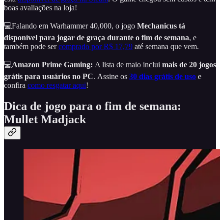
boas avaliações na loja!
💻Falando em Warhammer 40,000, o jogo
Mechanicus tá
disponível para jogar de graça durante o fim de semana
, e
também pode ser
comprado por R$ 17,79
até semana que vem.
💻
Amazon Prime Gaming:
A lista de maio inclui
mais de 20 jogos
grátis para usuários no PC
.
Assine os
30 dias grátis de uso
e
confira
como resgatar aqui
!
Dica de jogo para o fim de semana:
Mullet Madjack