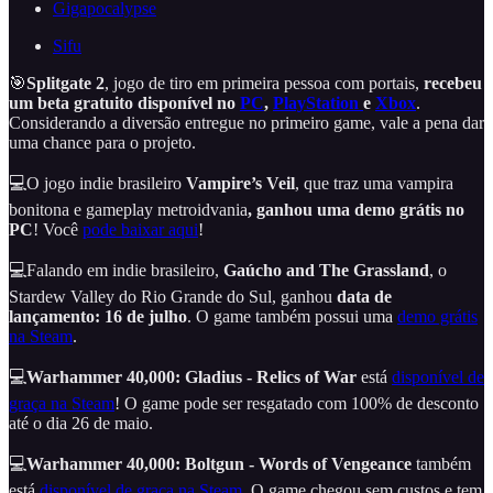
Gigapocalypse
Sifu
🎯
Splitgate 2
, jogo de tiro em primeira pessoa com portais,
recebeu
um beta gratuito disponível no
PC
,
PlayStation
e
Xbox
.
Considerando a diversão entregue no primeiro game, vale a pena dar
uma chance para o projeto.
💻O jogo indie brasileiro
Vampire’s Veil
, que traz uma vampira
bonitona e gameplay metroidvania
,
ganhou uma demo grátis no
PC
! Você
pode baixar aqui
!
💻Falando em indie brasileiro,
Gaúcho and The Grassland
, o
Stardew Valley do Rio Grande do Sul, ganhou
data de
lançamento: 16 de julho
. O game também possui uma
demo grátis
na Steam
.
💻
Warhammer 40,000: Gladius - Relics of War
está
disponível de
graça na Steam
! O game pode ser resgatado com 100% de desconto
até o dia 26 de maio.
💻
Warhammer 40,000: Boltgun - Words of Vengeance
também
está
disponível de graça na Steam
. O game chegou sem custos e tem