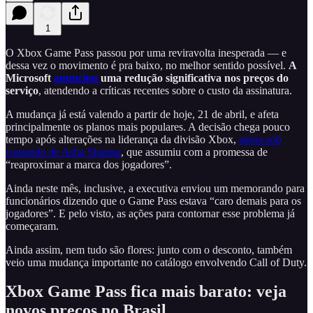
1
O Xbox Game Pass passou por uma reviravolta inesperada — e
dessa vez o movimento é pra baixo, no melhor sentido possível.
A
Microsoft
anunciou
uma redução significativa nos preços do
serviço
, atendendo a críticas recentes sobre o custo da assinatura.
A mudança já está valendo a partir de hoje, 21 de abril, e afeta
principalmente os planos mais populares. A decisão chega pouco
tempo após alterações na liderança da divisão Xbox,
agora sob
comando de Asha Sharma
, que assumiu com a promessa de
“reaproximar a marca dos jogadores”.
Ainda neste mês, inclusive, a executiva enviou um memorando para
funcionários dizendo que o Game Pass estava “caro demais para os
jogadores”. E pelo visto, as ações para contornar esse problema já
começaram.
Ainda assim, nem tudo são flores: junto com o desconto, também
veio uma mudança importante no catálogo envolvendo Call of Duty.
Xbox Game Pass fica mais barato: veja
novos preços no Brasil