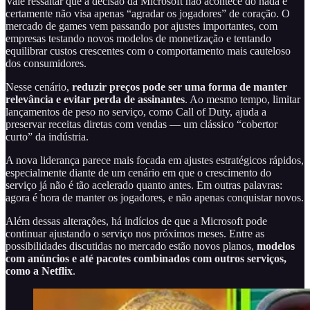
Vale ressaltar que a decisão da Microsoft não acontece do nada e
certamente não visa apenas “agradar os jogadores” de coração. O
mercado de games vem passando por ajustes importantes, com
empresas testando novos modelos de monetização e tentando
equilibrar custos crescentes com o comportamento mais cauteloso
dos consumidores.
Nesse cenário,
reduzir preços pode ser uma forma de manter
relevância e evitar perda de assinantes
. Ao mesmo tempo, limitar
lançamentos de peso no serviço, como Call of Duty, ajuda a
preservar receitas diretas com vendas — um clássico “cobertor
curto” da indústria.
A nova liderança parece mais focada em ajustes estratégicos rápidos,
especialmente diante de um cenário em que o crescimento do
serviço já não é tão acelerado quanto antes. Em outras palavras:
agora é hora de manter os jogadores, e não apenas conquistar novos.
Além dessas alterações, há indícios de que a Microsoft pode
continuar ajustando o serviço nos próximos meses. Entre as
possibilidades discutidas no mercado estão novos planos,
modelos
com anúncios e até pacotes combinados com outros serviços,
como a Netflix
.