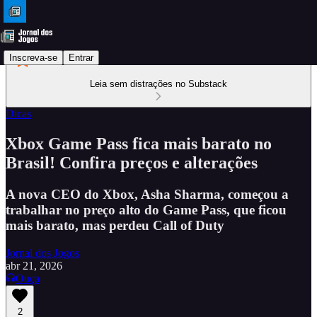
Inscreva-se
Entrar
Leia sem distrações no Substack
Dicas
Xbox Game Pass fica mais barato no
Brasil! Confira preços e alterações
A nova CEO do Xbox, Asha Sharma, começou a
trabalhar no preço alto do Game Pass, que ficou
mais barato, mas perdeu Call of Duty
Jornal dos Jogos
abr 21, 2026
Ouça
2