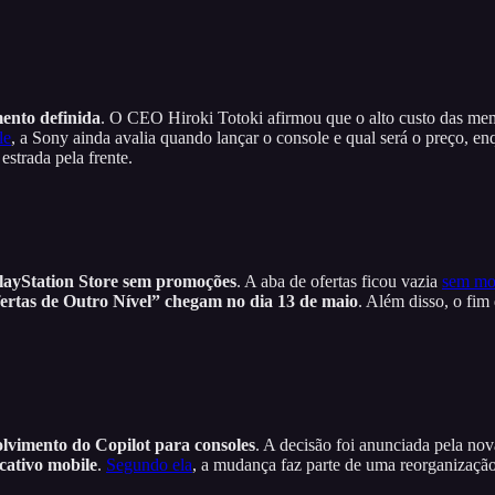
ento definida
. O CEO Hiroki Totoki afirmou que o alto custo das m
le
, a Sony ainda avalia quando lançar o console e qual será o preço, e
strada pela frente.
PlayStation Store sem promoções
. A aba de ofertas ficou vazia
sem mo
ertas de Outro Nível” chegam no dia 13 de maio
. Além disso, o fi
lvimento do Copilot para consoles
. A decisão foi anunciada pela n
cativo mobile
.
Segundo ela
, a mudança faz parte de uma reorganização