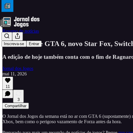
Resumo de notícias
Novidades de GTA 6, novo Star Fox, Switc
Inscreva-se
Entrar
A edição de hoje também conta com o fim de Ragnarok
Jornal dos Jogos
mai 11, 2026
11
3
Compartilhar
O Jornal dos Jogos da semana está no ar com GTA 6 (supostamente) m
Xbox, bem como o perigoso vazamento de Forza antes da hora.
Preparado para mais um resumão de notícias de jogos? Pegue
sua ca