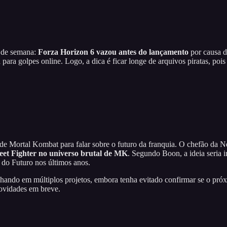
 de semana:
Forza Horizon 6 vazou antes do lançamento
por causa d
a para golpes online. Logo, a dica é ficar longe de arquivos piratas, p
e de Mortal Kombat para falar sobre o futuro da franquia. O chefão da
reet Fighter no universo brutal de MK
. Segundo Boon, a ideia seria i
o Futuro nos últimos anos.
alhando em múltiplos projetos, embora tenha evitado confirmar se o 
novidades em breve.