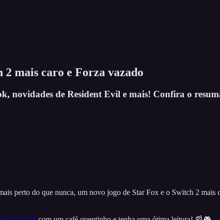
h 2 mais caro e Forza vazado
, novidades de Resident Evil e mais! Confira o resumã
ais perto do que nunca, um novo jogo de Star Fox e o Switch 2 mais 
neca de GTA
com um café quentinho e tenha uma ótima leitura! 📰🎮