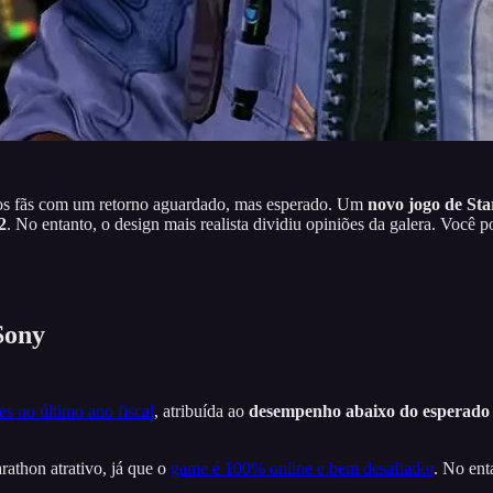
 os fãs com um retorno aguardado, mas esperado. Um
novo jogo de Sta
2
. No entanto, o design mais realista dividiu opiniões da galera. Você 
Sony
 no último ano fiscal
, atribuída ao
desempenho abaixo do esperado
athon atrativo, já que o
game é 100% online e bem desafiador
. No ent