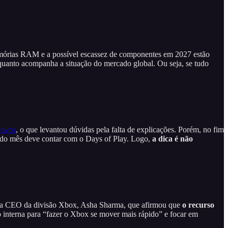
emórias RAM e a possível escassez de componentes em 2027 estão
nquanto acompanha a situação do mercado global. Ou seja, se tudo
tivos
, o que levantou dúvidas pela falta de explicações. Porém, no fim
m do mês deve contar com o Days of Play. Logo,
a dica é não
ova CEO da divisão Xbox, Asha Sharma, que afirmou que
o recurso
 interna para “fazer o Xbox se mover mais rápido” e focar em