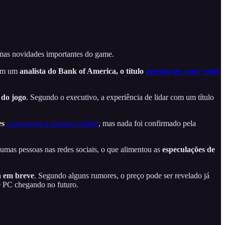
mas novidades importantes do game.
com um
analista do Bank of America, o título
precisa ser caro “pelo
 do jogo
. Segundo o executivo, a experiência de lidar com um título
es
começaram a aparecer online
, mas nada foi confirmado pela
umas pessoas nas redes sociais, o que alimentou as
especulações de
á em breve
. Segundo alguns rumores, o preço pode ser revelado já
e PC chegando no futuro.