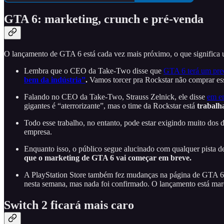
GTA 6: marketing, crunch e pré-venda
O lançamento de GTA 6 está cada vez mais próximo, o que significa
Lembra que o CEO da Take-Two disse que
GTA 6 terá um preç
bem da indústria”
.
Vamos torcer pra Rockstar não comprar ess
Falando no CEO da Take-Two, Strauss Zelnick, ele disse
em en
gigantes é “aterrorizante”, mas o time da Rockstar está
trabalh
Todo esse trabalho, no entanto, pode estar exigindo muito dos
empresa.
Enquanto isso, o público segue alucinado com qualquer pista 
que o marketing de GTA 6 vai começar em breve.
A PlayStation Store também fez mudanças na página de GTA 6,
nesta semana, mas nada foi confirmado. O lançamento está ma
Switch 2 ficará mais caro