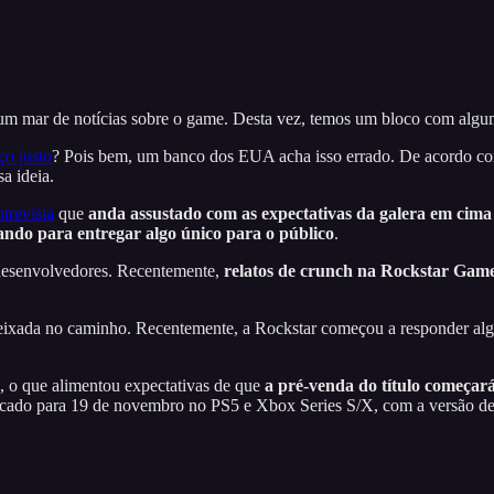
 um mar de notícias sobre o game. Desta vez, temos um bloco com algu
o justo
? Pois bem, um banco dos EUA acha isso errado. De acordo 
a ideia.
trevista
que
anda assustado com as expectativas da galera em cima
ando para entregar algo único para o público
.
 desenvolvedores. Recentemente,
relatos de crunch na Rockstar Gam
deixada no caminho. Recentemente, a Rockstar começou a responder alg
 o que alimentou expectativas de que
a pré-venda do título começar
rcado para 19 de novembro no PS5 e Xbox Series S/X, com a versão d