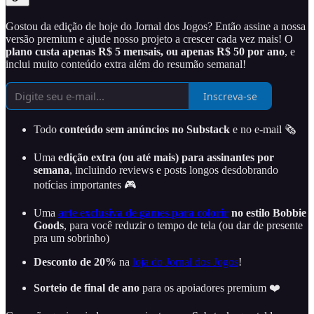
Gostou da edição de hoje do Jornal dos Jogos? Então assine a nossa
versão premium e ajude nosso projeto a crescer cada vez mais! O
plano custa apenas R$ 5 mensais, ou apenas R$ 50 por ano
, e
inclui muito conteúdo extra além do resumão semanal!
Inscreva-se
Todo
conteúdo sem anúncios no Substack
e no e-mail 🗞️
Uma
edição extra (ou até mais) para assinantes por
semana
, incluindo reviews e posts longos desdobrando
notícias importantes 🎮
Uma
arte exclusiva de games para colorir
no estilo Bobbie
Goods
, para você reduzir o tempo de tela (ou dar de presente
pra um sobrinho)
Desconto de 20%
na
loja do Jornal dos Jogos
!
Sorteio de final de ano
para os apoiadores premium ❤️