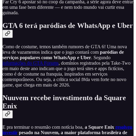
Far Cry 6 apostar só no coop da campanha, a série agora deve entrar
em uma fase bem diferente — e nem todo mundo vai curtir essa
guinada.
GTA 6 terá paródias de WhatsApp e Uber
Como de costume, temos também rumores de GTA 6! Uma nova
leva de vazamentos indica que o jogo contará com
paródias de
serviços populares como WhatsApp e Uber
. Segundo
informações do GTA Forums
, domínios registrados pela Take-Two
em maio deste ano indicam que o jogo terá sites e apps fictícios,
como é de costume na franquia, inspirados em serviços
contemporâneos. Ou seja, a crítica social f#da vem forte no novo
game, que chega em maio de 2026.
Nuuvem recebe investimento da Square
Enix
E pra terminar o resumão com notícia boa,
a Square Enix
resolveu
investir
pesado na Nuuvem, a maior plataforma brasileira de