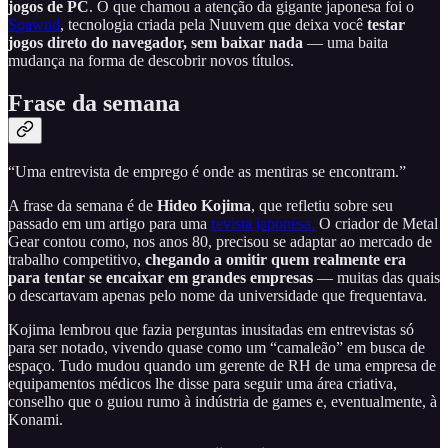
jogos de PC
. O que chamou a atenção da gigante japonesa foi o
Spawnd
, tecnologia criada pela Nuuvem que deixa você
testar
jogos direto do navegador, sem baixar nada
— uma baita
mudança na forma de descobrir novos títulos.
Frase da semana
“Uma entrevista de emprego é onde as mentiras se encontram.”
A frase da semana é de
Hideo Kojima
, que refletiu sobre seu
passado em um artigo para uma
revista japonesa.
O criador de Metal
Gear contou como, nos anos 80, precisou se adaptar ao mercado de
trabalho competitivo,
chegando a omitir quem realmente era
para tentar se encaixar em grandes empresas
— muitas das quais
o descartavam apenas pelo nome da universidade que frequentava.
Kojima lembrou que fazia perguntas inusitadas em entrevistas só
para ser notado, vivendo quase como um “camaleão” em busca de
espaço. Tudo mudou quando um gerente de RH de uma empresa de
equipamentos médicos lhe disse para seguir uma área criativa,
conselho que o guiou rumo à indústria de games e, eventualmente, à
Konami.