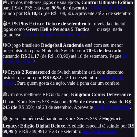
🔵Um dos melhores jogos de sua época,
Control Ultimate Edition
para PS4 e PS5 está com
90% de desconto
na PlayStation Store
,
saindo por
R$ 10,85
(de R$ 108,50). Aproveite até 25 de setembro.
🔵A
PS Plus Extra e Deluxe de setembro
foi revelada e inclui
jogos como
Green Hell e Persona 5 Tactica
— ou seja, nada
grandioso.
Confira a relação completa aqui
.
🔴O jogo brasileiro
Dodgeball Academia
está com seu menor
preço histórico para Nintendo Switch, com
70% de desconto
,
custando
R$ 31,17
(de R$ 103,90) até 18 de setembro. Pegue
na
Nintendo eShop
!
🔴
Crysis 2 Remastered
de Switch também está com desconto
histórico, saindo por
R$ 68,82
até 15 de setembro
na Nintendo
eShop
. Para quem gosta de ação, vale a pena dar um confere.
🟢Um dos melhores RPGs do ano,
Kingdom Come: Deliverance
II
para Xbox Series S/X está com
30% de desconto
, custando
R$
245
(de R$ 350) até 23 de setembro. Aproveite
na Microsoft Store
.
🟢Quem também está barato no Xbox Series S/X é
Hogwarts
Legacy: Edição Digital Deluxe
. A edição especial tá saindo por
R$
69,99
(de R$ 349,99) até 23 de setembro
na loja do console
.