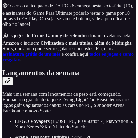
🟢O acesso antecipado de EA FC 26 começa nesta sexta-feira (19),
e assinantes do Game Pass Ultimate poderão testar o game por 10
horas via EA Play. Ou seja, se você é boleiro, vale a pena ficar de
olho no lance!
💰Os jogos do
Prime Gaming
de setembro
foram revelados pela
Amazon e incluem
Civilization e mais títulos
,
além de
Midnight
Suns
, que ainda pode ser resgatado sem custos. Faça uma
assinatura grátis de um mês
e confira aqui
todos os jogos e como
resgatar
.
Lançamentos da semana
Mais uma semana com lançamentos de peso está começando.
Enquanto o grande destaque é Dying Light The Beast, temos dois
jogos grátis aguardados dando as caras no PC, o shooter Arena
Breakout e o novo Skate.
LEGO Voyagers
(15/09) - PC, PlayStation 4, PlayStation 5,
Xbox Series S/X e Nintendo Switch;
Arena Breakout: Infinite
(15/09) - PC