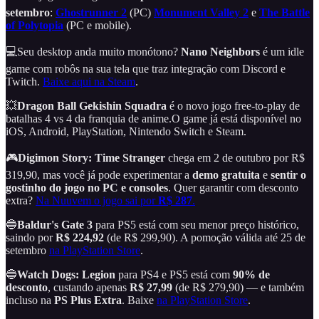
setembro
:
Ghostrunner 2
(PC)
Monument Valley 2
e
The Battle
of Polytopia
(PC e mobile).
💻Seu desktop anda muito monótono?
Nano Neighbors
é um
idle
game com robôs na sua tela que traz integração com Discord e
Twitch.
Baixe aqui na Steam
.
💥
Dragon Ball Gekishin Squadra
é o novo jogo free-to-play de
batalhas 4 vs 4 da franquia de anime.O game já está disponível no
iOS, Android, PlayStation, Nintendo Switch e Steam.
🎮
Digimon Story: Time Stranger
chega em 2 de outubro por R$
319,90, mas você já pode experimentar a
demo gratuita
e
sentir o
gostinho do jogo no PC e consoles
. Quer garantir com desconto
extra?
Na Nuuvem o jogo sai por
R$ 287
.
🔵
Baldur's Gate 3
para PS5 está com seu menor preço histórico,
saindo por
R$ 224,92
(de R$ 299,90). A pomoção válida até 25 de
setembro
na PlayStation Store
.
🔵
Watch Dogs: Legion
para PS4 e PS5 está com
90% de
desconto
, custando apenas
R$ 27,99
(de R$ 279,90) — e também
incluso na
PS Plus Extra
. Baixe
na PlayStation Store
.