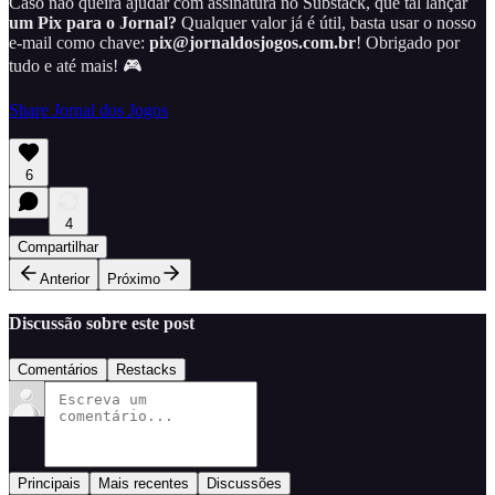
Caso não queira ajudar com assinatura no Substack, que tal lançar
um Pix para o Jornal?
Qualquer valor já é útil, basta usar o nosso
e-mail como chave:
pix@jornaldosjogos.com.br
! Obrigado por
tudo e até mais! 🎮
Share Jornal dos Jogos
6
4
Compartilhar
Anterior
Próximo
Discussão sobre este post
Comentários
Restacks
Principais
Mais recentes
Discussões