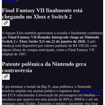
lindíssimo
!
Final Fantasy VII finalmente está
chegando no Xbox e Switch 2
A Square Enix também aproveitou a ocasião e finalmente confirmou
que
Final Fantasy VII Remake Intergrade chega ao
Nintendo
Switch 2
e
Xbox Series X|S
em
22 de janeiro de 2026
. A pré-
venda já está disponível por valores partindo de R$ 199,50, com
alguns bônus de compra antecipada, como o Final Fantasy VII
original de 1997.
Patente polêmica da Nintendo gera
controvérsia
E pra terminar o bonde da Big N, uma polêmica: a Nintendo
resolveu ampliar seu arsenal jurídico e registrou duas
novas patentes
nos EUA relacionadas à invocação de personagens em batalhas —
mecânica que aparece em uma porção de RPGs, MMOs e até em
franquias como Diablo. Enquanto o registro claramente visa frear