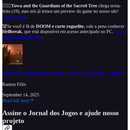
🧙🏾‍♂️
Towa and the Guardians of the Sacred Tree
chega sexta-
feira (19), mas nós já temos um preview do game no nosso site!
Confira aqui
.
👿Se você é fã de
DOOM e curte roguelite,
vale a pena conhecer
Hellbreak
, que está disponível em acesso antecipado no PC.
Veja a
análise completa aqui
.
Hellbreak é muito mais que um "DOOM da Shopee" - Review
Ramon Félix
·
September 14, 2025
Read full story
Assine o Jornal dos Jogos e ajude nosso
projeto