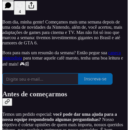
4
Bom dia, minha gente! Começamos mais uma semana depois de
uma onda de novidades da Nintendo, além de, você acertou, mais
adaptações de games para cinema e TV. Mas não foi só isso que
marcou a semana: tivemos investimentos gigantes no Brasil e até
rumores de GTA 6.
Bora para mais um resumão da semana? Então pegue sua
caneca
nintendista
para tomar aquele café maroto, tenha uma boa leitura e
até mais! 🎮📰
Inscreva-se
Antes de começarmos
Temos um pedido especial:
você pode dar uma ajuda para a
nossa equipe respondendo algumas perguntinhas?
Nosso
objetivo é coletar opiniões de quem mais importa, nossos queridos
leitores, para evoluir e aprimorar os nosso conteúdos. É bem