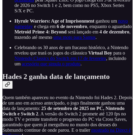
de 2026 no Switch 1 e 2, bem como no PS5, Xbox Series
S/X e PC.
Hyrule Warriors: Age of Imprisonment
ganhou um
novo
gameplay
e chega em
6 de novembro
, enquanto o aguardado
Metroid Prime 4: Beyond
será lançado em
4 de dezembro
,
trazendo até mesmo
uma moto para Samus
.
Celebrando os 30 anos de um fracasso histórico, a Nintendo
revelou que trará os jogos do clásssico
Virtual Boy
para o
Nintendo Classics do Switch em 17 de fevereiro
, incluindo
um
acessório que simula o produto
.
Hades 2 ganha data de lançamento
Quem também apareceu no evento da Nintendo foi Hades 2. Depois
de um ano em acesso antecipado, o jogo finalmente ganhou uma
data de lançamento:
25 de setembro de 2025 no PC, Nintendo
Switch e Switch 2
. A versão do Switch 2 promete até 120 fps no
modo TV e permite transferir o progresso do PC via Cross Saves,
garantindo que quem já mergulhou no mundo dos deuses do
Submundo continue de onde parou. E o trailer
mostrado na Direct é