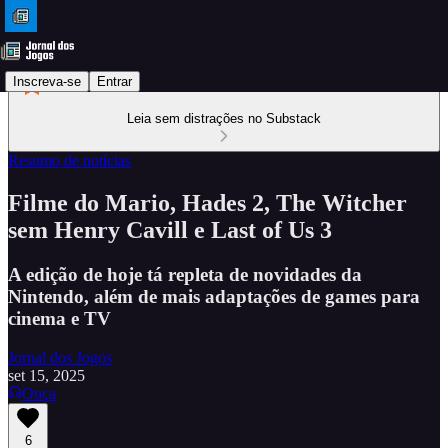
Inscreva-se
Entrar
Leia sem distrações no Substack
Resumo de notícias
Filme do Mario, Hades 2, The Witcher
sem Henry Cavill e Last of Us 3
A edição de hoje tá repleta de novidades da
Nintendo, além de mais adaptações de games para
cinema e TV
Jornal dos Jogos
set 15, 2025
Ouça
6