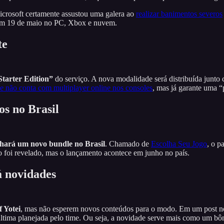
icrosoft certamente assustou uma galera ao
realizar banimentos severos
 em 19 de maio no PC, Xbox e nuvem.
te
Starter Edition”
do serviço. A nova modalidade será distribuída junto
 e não conta com multiplayer online nos consoles
, mas já garante uma “
s no Brasil
hará um novo bundle no Brasil
. Chamado de
Escolha Seu Jogo
, o p
o foi revelado, mas o lançamento acontece em junho no país.
á novidades
 Yotei
, mas não esperem novos conteúdos para o modo. Em um post 
 última planejada pelo time. Ou seja, a novidade serve mais como um b