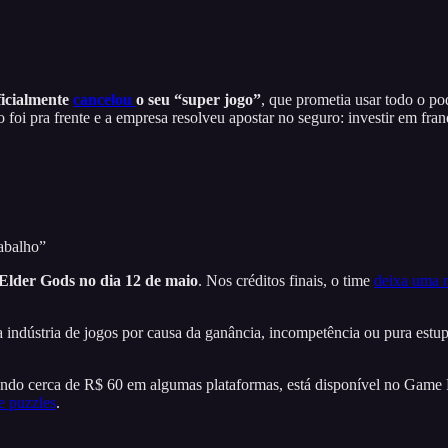
icialmente
cancelou
o seu “super jogo”
, que prometia usar todo o p
i pra frente e a empresa resolveu apostar no seguro: investir em franq
rabalho”
 Elder Gods no dia 12 de maio
. Nos créditos finais, o time
deixa uma
 indústria de jogos por causa da ganância, incompetência ou pura estu
tando cerca de R$ 60 em algumas plataformas, está disponível no Game
e puzzles
.