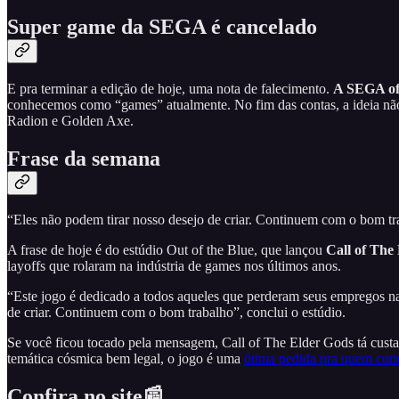
Super game da SEGA é cancelado
E pra terminar a edição de hoje, uma nota de falecimento.
A SEGA of
conhecemos como “games” atualmente. No fim das contas, a ideia não fo
Radion e Golden Axe.
Frase da semana
“Eles não podem tirar nosso desejo de criar. Continuem com o bom t
A frase de hoje é do estúdio Out of the Blue, que lançou
Call of The
layoffs que rolaram na indústria de games nos últimos anos.
“Este jogo é dedicado a todos aqueles que perderam seus empregos na
de criar. Continuem com o bom trabalho”, conclui o estúdio.
Se você ficou tocado pela mensagem, Call of The Elder Gods tá cus
temática cósmica bem legal, o jogo é uma
ótima pedida pra quem curt
Confira no site📰