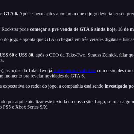
e GTA 6.
Após especulações apontarem que o jogo deveria ter seu pre
a Rockstar pode
começar a pré-venda de GTA 6 ainda hoje, 18 de m
o do jogo e aponta que GTA 6 chegará em três versões digitais e físic
 US$ 60 e US$ 80
, após o CEO da Take-Two, Strauss Zelnick, falar 
ca.
da), as ações da Take-Two já
começaram a valorizar
com o simples rumor
imo momento pra revelar novidades de GTA 6.
 expectativa ao redor do jogo, a companhia está sendo
investigada po
 por aqui e atualizar este texto lá no nosso site. Logo, se rolar algu
o PS5 e Xbox Series S/X.