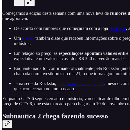
Começamos a edição desta semana com uma nova leva de
rumores d
que agora vai.
De acordo com rumores que começaram com a loja
Best Buy
, 
Um
insider
também disse que recebeu informações sobre o preç
indústria.
Em relação ao preço, as
especulações apontam valores entre
expectativa é um valor na casa dos R$ 350 na versão mais bási
Enquanto nada foi confirmado oficialmente pela Rockstar (ain
chamada com investidores no dia 21, o que torna agora um ót
Já na sede da Rockstar,
o clima anda mais pesado
: mesmo com a
que aconteceram no ano passado.
Enquanto GTA 6 segue cercado de mistério, vamos ficar de olho em tudo
preço de GTA 6, que está marcado para chegar em 19 de novembro n
Subnautica 2 chega fazendo sucesso