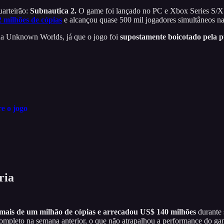
arteirão:
Subnautica 2.
O game foi lançado no PC e Xbox Series S/X 
2 milhões de cópias
e alcançou quase 500 mil jogadores simultâneos n
da Unknown Worlds, já que o jogo foi
supostamente boicotado pela p
e o jogo
ria
mais de um milhão de cópias e arrecadou US$ 140 milhões
durante 
mpleto na semana anterior, o que não atrapalhou a performance do g