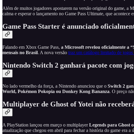
Além de muitos jogadores apostarem na versão original do game, a M
calma e esperar o lançamento no Game Pass Ultimate, que acontece
Game Pass Starter é anunciado oficialmen
Falando em Xbox Game Pass,
a Microsoft revelou oficialmente a “
mensais no Brasil
. A nova versão
traz um catálogo limitado de jogos
Nintendo Switch 2 ganhará pacote com jogo
No lado vermelho da força, a Nintendo anunciou que o
Switch 2 gan
World, Pokémon Pokopia ou Donkey Kong Bananza
. O preço nã
Multiplayer de Ghost of Yotei não receber
A PlayStation lançou em março o multiplayer
Legends para Ghost of
atualização que chegou em abril para fechar a história do game era a