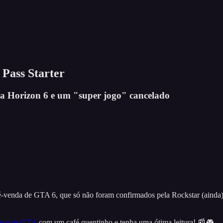
Pass Starter
za Horizon 6 e um "super jogo" cancelado
ré-venda de GTA 6, que só não foram confirmados pela Rockstar (aind
neca de GTA
com um café quentinho e tenha uma ótima leitura! 📰🎮