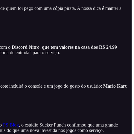
de quem foi pego com uma cópia pirata. A nossa dica é manter a
 com o
Discord Nitro
,
que tem valores na casa dos R$ 24,99
porta de entrada” para o serviço.
acote incluirá o console e um jogo do gosto do usuário:
Mario Kart
no
PS Blog
, o estúdio Sucker Punch confirmou que uma grande
ônus do que uma nova investida nos jogos como serviço.