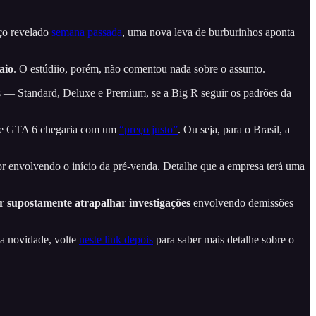
ço revelado
semana passada
, uma nova leva de burburinhos aponta
aio
. O estúdiio, porém, não comentou nada sobre o assunto.
as — Standard, Deluxe e Premium, se a Big R seguir os padrões da
que GTA 6 chegaria com um
“preço justo”
. Ou seja, para o Brasil, a
 envolvendo o início da pré-venda. Detalhe que a empresa terá uma
r supostamente atrapalhar investigações
envolvendo demissões
ma novidade, volte
neste link depois
para saber mais detalhe sobre o