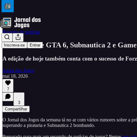
Resumo de notícias
Pré-venda de GTA 6, Subnautica 2 e Game 
Inscreva-se
Entrar
A edição de hoje também conta com o sucesso de For
Jornal dos Jogos
mai 18, 2026
7
3
Compartilhar
O Jornal dos Jogos da semana tá no ar com vários rumores sobre a p
superando a pirataria e Subnautica 2 bombando.
Preparado para mais um resumão de notícias de jogos? Pegue
sua ca