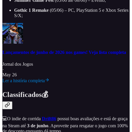
Summer Game Fest
(05/06 até 08/06) – Evento;
Gothic 1 Remake
(05/06) – PC, PlayStation 5 e Xbox Series
S/X;
Lançamentos de junho de 2026 nos games! Veja lista completa
Jornal dos Jogos
·
May 26
Ler a história completa
Classificados💰
💻O indie de corrida
Drift86
possui boas avaliações e está de graça
na Steam até
3 de junho
. Aproveite para resgatar o jogo com 100%
de desconto enquanto dá tempo.