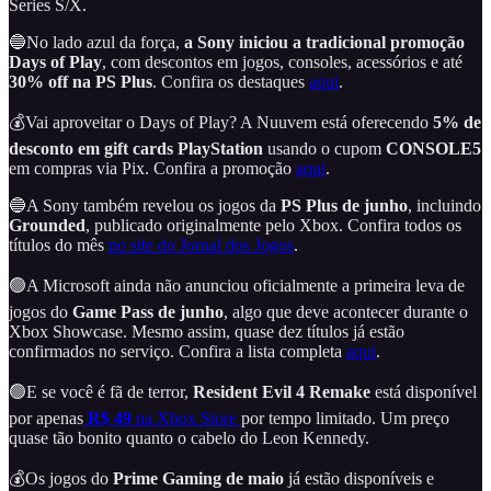
Series S/X.
🔵No lado azul da força,
a Sony iniciou a tradicional promoção
Days of Play
, com descontos em jogos, consoles, acessórios e até
30% off na PS Plus
. Confira os destaques
aqui
.
💰Vai aproveitar o Days of Play? A Nuuvem está oferecendo
5% de
desconto em gift cards PlayStation
usando o cupom
CONSOLE5
em compras via Pix. Confira a promoção
aqui
.
🔵A Sony também revelou os jogos da
PS Plus de junho
, incluindo
Grounded
, publicado originalmente pelo Xbox. Confira todos os
títulos do mês
no site do Jornal dos Jogos
.
🟢A Microsoft ainda não anunciou oficialmente a primeira leva de
jogos do
Game Pass de junho
, algo que deve acontecer durante o
Xbox Showcase. Mesmo assim, quase dez títulos já estão
confirmados no serviço. Confira a lista completa
aqui
.
🟢E se você é fã de terror,
Resident Evil 4 Remake
está disponível
por apenas
R$ 49
na Xbox Store
por tempo limitado. Um preço
quase tão bonito quanto o cabelo do Leon Kennedy.
💰Os jogos do
Prime Gaming de maio
já estão disponíveis e