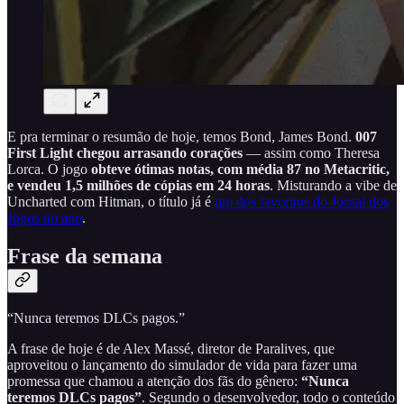
E pra terminar o resumão de hoje, temos Bond, James Bond.
007
First Light chegou arrasando corações
— assim como Theresa
Lorca. O jogo
obteve ótimas notas, com média 87 no Metacritic,
e vendeu 1,5 milhões de cópias em 24 horas
. Misturando a vibe de
Uncharted com Hitman, o título já é
um dos favoritos do Jornal dos
Jogos no ano
.
Frase da semana
“Nunca teremos DLCs pagos.”
A frase de hoje é de Alex Massé, diretor de Paralives, que
aproveitou o lançamento do simulador de vida para fazer uma
promessa que chamou a atenção dos fãs do gênero:
“Nunca
teremos DLCs pagos”
. Segundo o desenvolvedor, todo o conteúdo