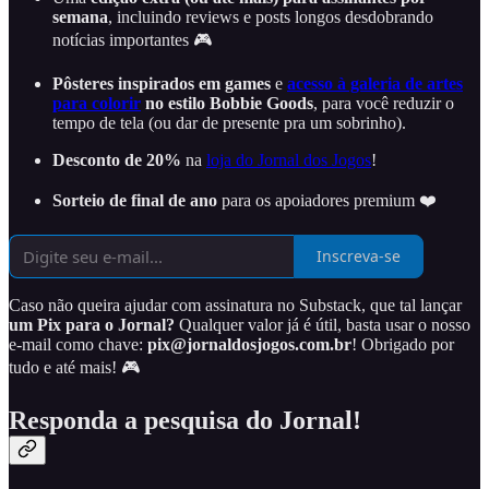
semana
, incluindo reviews e posts longos desdobrando
notícias importantes 🎮
Pôsteres inspirados em games
e
acesso à galeria de artes
para colorir
no estilo Bobbie Goods
, para você reduzir o
tempo de tela (ou dar de presente pra um sobrinho).
Desconto de 20%
na
loja do Jornal dos Jogos
!
Sorteio de final de ano
para os apoiadores premium ❤️
Inscreva-se
Caso não queira ajudar com assinatura no Substack, que tal lançar
um Pix para o Jornal?
Qualquer valor já é útil, basta usar o nosso
e-mail como chave:
pix@jornaldosjogos.com.br
! Obrigado por
tudo e até mais! 🎮
Responda a pesquisa do Jornal!