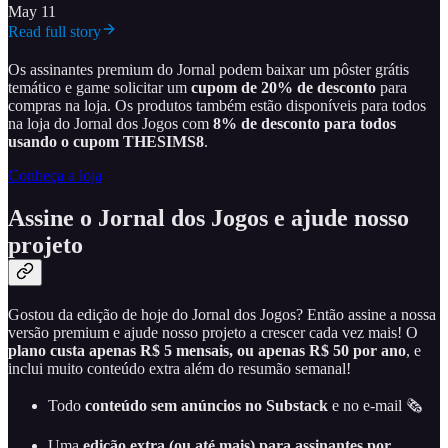
May 11
Read full story
Os assinantes premium do Jornal podem baixar um pôster grátis
temático e game solicitar um
cupom de 20% de desconto
para
compras na loja. Os produtos também estão disponíveis para todos
na loja do Jornal dos Jogos com
8% de desconto para todos
usando o cupom THESIMS8
.
Conheça a loja
Assine o Jornal dos Jogos e ajude nosso
projeto
Gostou da edição de hoje do Jornal dos Jogos? Então assine a nossa
versão premium e ajude nosso projeto a crescer cada vez mais! O
plano custa apenas R$ 5 mensais, ou apenas R$ 50 por ano
, e
inclui muito conteúdo extra além do resumão semanal!
Todo
conteúdo sem anúncios no Substack
e no e-mail 🗞️
Uma
edição extra (ou até mais) para assinantes por