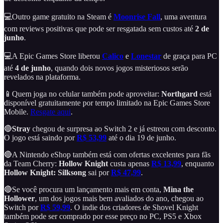
💻Outro game gratuito na Steam é
Moonrise Fall
, uma aventura
com reviews positivas que pode ser resgatada sem custos até
2 de
junho
.
💻A Epic Games Store liberou
Calico
e
Lonestar
de graça para PC
até
4 de junho
, quando dois novos jogos misteriosos serão
revelados na plataforma.
📱Quem joga no celular também pode aproveitar:
Northgard
está
disponível gratuitamente por tempo limitado na Epic Games Store
Mobile.
Resgate aqui
.
🔴
Stray
chegou de surpresa ao Switch 2 e já estreou com desconto.
O jogo está saindo por
R$ 53,99
até o dia 19 de junho.
🔴A Nintendo eShop também está com ofertas excelentes para fãs
da Team Cherry:
Hollow Knight
custa apenas
R$ 13,99
, enquanto
Hollow Knight: Silksong
sai por
R$ 47,99
.
🔴Se você procura um lançamento mais em conta,
Mina the
Hollower
, um dos jogos mais bem avaliados do ano, chegou ao
Switch por
R$ 59,99
. O indie dos criadores de Shovel Knight
também pode ser comprado por esse preço no PC, PS5 e Xbox