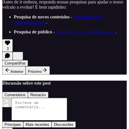
Antes de ir embora, responda nossas pesquisas para ajudar o nosso
veículo a evoluir! É bem rapidinho:
Pesquisa de novos conteúdos
-
Responda cinco
perguntinhas aqui
.
Pesquisa de público
-
Responda sete perguntinhas aqui
.
3
Compartilhar
Anterior
Próximo
Discussão sobre este post
Comentários
Restacks
Principais
Mais recentes
Discussões