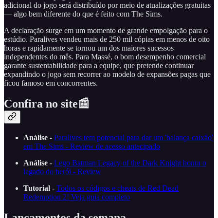
adicional do jogo será distribuído por meio de atualizações gratuitas
— algo bem diferente do que é feito com The Sims.
A declaração surge em um momento de grande empolgação para o
estúdio. Paralives vendeu mais de 250 mil cópias em menos de oito
horas e rapidamente se tornou um dos maiores sucessos
independentes do mês. Para Massé, o bom desempenho comercial
garante sustentabilidade para a equipe, que pretende continuar
expandindo o jogo sem recorrer ao modelo de expansões pagas que
ficou famoso em concorrentes.
Confira no site📰
Análise
-
Paralives tem potencial para dar um 'balança caixão'
em The Sims - Review de acesso antecipado
Análise
-
Lego Batman Legacy of the Dark Knight honra o
legado do herói - Review
Tutorial
-
Todos os códigos e cheats de Red Dead
Redemption 2! Veja guia completo
Lançamentos da semana