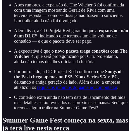
Após rumores, a expansão de The Witcher 3 foi confirmada
com uma imagem mostrando Geralt de Rivia com uma
terceira espada — como se duas já não fossem o suficiente.
Um trailer ainda não foi divulgado.
Além disso, a CD Projekt Red garantiu que
a expansão “não
é um DLC”,
indicando que teremos um alto volume de
conteúdo — e que o pacote deve ser pago.
A expectativa é que
o novo pacote traga conexões com The
Witcher 4
, que será protagonizado por Ciri. No entanto,
ainda não temos detalhes oficiais da história.
Por outro lado, a CD Projekt Red confirmou que
Songs of
the Past chega apenas no PS5, Xbox Series S/X e PC
,
deixando a antiga geração de lado. Além disso, a empresa
atualizou os
requisitos mínimos do game no computador
.
O conteúdo extra ainda não tem data de lançamento definida,
mas detalhes serão revelados nas próximas semanas. Será que
teremos algum trailer na Summer Game Fest?
Summer Game Fest começa na sexta, mas
já terá live nesta terça